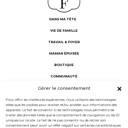
DANS MA TÊTE
VIE DE FAMILLE
TRAVAIL & FOYER
MAMAN ÉPUISÉE
BOUTIQUE
COMMUNAUTÉ
Gérer le consentement
Fabuleuses au foyer : révéler la Fabuleuse en chaque maman.
Une communauté d’aide et de partage, dédiée au bien-être
Pour offrir les meilleures expériences, nous utilisons des technologies
des mamans. Notre mission : porter un regard sincère sur la
telles que les cookies pour stocker et/ou accéder aux informations des
maternité à l'intérieur et à l'extérieur du foyer, rejoindre les
appareils. Le fait de consentir à ces technologies nous permettra de
femmes dans leur vie réelle et non rêvée, et donner la parole
traiter des données telles que le comportement de navigation ou les ID
aux mamans d’aujourd’hui.
uniques sur ce site. Le fait de ne pas consentir ou de retirer son
consentement peut avoir un effet négatif sur certaines caractéristiques