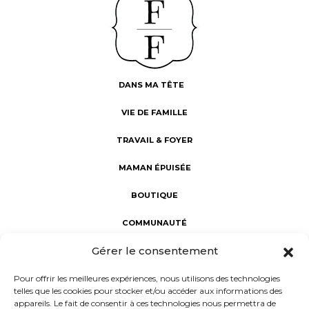
DANS MA TÊTE
VIE DE FAMILLE
TRAVAIL & FOYER
MAMAN ÉPUISÉE
BOUTIQUE
COMMUNAUTÉ
Gérer le consentement
Fabuleuses au foyer : révéler la Fabuleuse en chaque maman.
Une communauté d’aide et de partage, dédiée au bien-être
Pour offrir les meilleures expériences, nous utilisons des technologies
des mamans. Notre mission : porter un regard sincère sur la
telles que les cookies pour stocker et/ou accéder aux informations des
maternité à l'intérieur et à l'extérieur du foyer, rejoindre les
appareils. Le fait de consentir à ces technologies nous permettra de
femmes dans leur vie réelle et non rêvée, et donner la parole