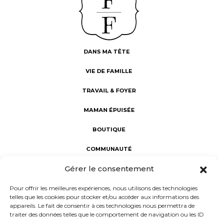
DANS MA TÊTE
VIE DE FAMILLE
TRAVAIL & FOYER
MAMAN ÉPUISÉE
BOUTIQUE
COMMUNAUTÉ
Gérer le consentement
Fabuleuses au foyer : révéler la Fabuleuse en chaque maman.
Une communauté d’aide et de partage, dédiée au bien-être
Pour offrir les meilleures expériences, nous utilisons des technologies
des mamans. Notre mission : porter un regard sincère sur la
telles que les cookies pour stocker et/ou accéder aux informations des
maternité à l'intérieur et à l'extérieur du foyer, rejoindre les
appareils. Le fait de consentir à ces technologies nous permettra de
femmes dans leur vie réelle et non rêvée, et donner la parole
traiter des données telles que le comportement de navigation ou les ID
aux mamans d’aujourd’hui.