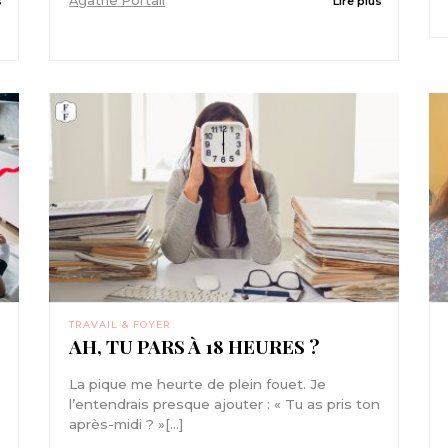
Agathe Portail
s
Lire plus
TRAVAIL & FOYER
AH, TU PARS À 18 HEURES ?
La pique me heurte de plein fouet. Je
l’entendrais presque ajouter : « Tu as pris ton
e
après-midi ? »[...]