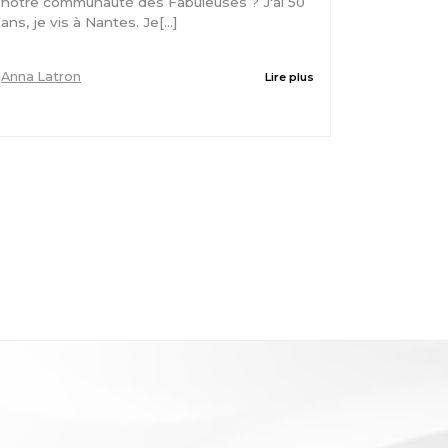
notre communauté des Fabuleuses ? J'ai 50
ans, je vis à Nantes. Je[...]
Anna Latron
Lire plus