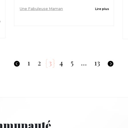
Une Fabuleuse Maman
Lire plus
s
1
2
3
4
5
…
13
ommunauté