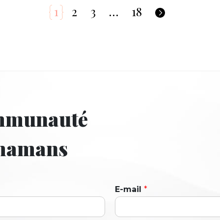
1
2
3
…
18
ommunauté
 mamans
E-mail
*