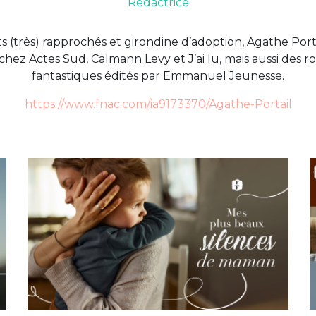
Rédactrice
 (très) rapprochés et girondine d’adoption, Agathe Porta
chez Actes Sud, Calmann Levy et J’ai lu, mais aussi des r
fantastiques édités par Emmanuel Jeunesse.
https://www.fnac.com/ia9173370/Agathe-Portail