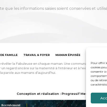
te que les informations saisies soient conservées et utili
 DE FAMILLE
TRAVAIL & FOYER
MAMAN ÉPUISÉE
BOUTIQUE
Pour offrir 
: révéler la Fabuleuse en chaque maman. Une communauté d’aide e
cookies pour
 un regard sincère sur la maternité à l'intérieur et à l'extérieur du fo
consentir à 
la parole aux mamans d’aujourd’hui.
comportement
ou de retire
caractéristi
Conception et réalisation : Progressif Media
Acc
Recrutement