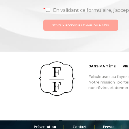
*
En validant ce formulaire, j’accep
JE VEUX RECEVOIR LE MAIL DU MATIN
DANS MA TÊTE
VIE
Fabuleuses au foyer 
Notre mission : porter
non rêvée, et donner 
Présentation
Contact
Presse