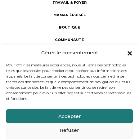
TRAVAIL & FOYER
MAMAN ÉPUISÉE
BOUTIQUE
COMMUNAUTÉ
Gérer le consentement
Fabuleuses au foyer : révéler la Fabuleuse en chaque maman.
Une communauté d’aide et de partage, dédiée au bien-être
Pour offrir les meilleures expériences, nous utilisons des technologies
des mamans. Notre mission : porter un regard sincère sur la
telles que les cookies pour stocker et/ou accéder aux informations des
maternité à l'intérieur et à l'extérieur du foyer, rejoindre les
appareils. Le fait de consentir à ces technologies nous permettra de
femmes dans leur vie réelle et non rêvée, et donner la parole
traiter des données telles que le comportement de navigation ou les ID
aux mamans d’aujourd’hui.
uniques sur ce site. Le fait de ne pas consentir ou de retirer son
consentement peut avoir un effet négatif sur certaines caractéristiques
et fonctions.
Conception et réalisation : Progressif Media
Accepter
Présentation
Contact
Presse
Recrutement
Refuser
Mentions légales