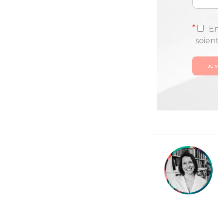
*
En
soien
JE 