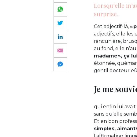
Lorsqu’elle m’a
surprise.
Cet adjectif-là,
« 
adjectifs, elle les
rancunière, brusq
au fond, elle n’a
madame », ça lui
étonnée, quémand
gentil docteur eût
Je me souvi
qui enfin lui ava
sans qu’elle sembl
Et en bon profess
simples, aimants
l’affirmation limpi