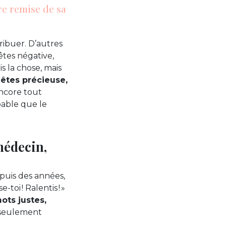
re remise de sa
tribuer. D’autres
 êtes négative,
s la chose, mais
 êtes précieuse,
encore tout
able que le
médecin,
epuis des années,
toi ! Ralentis ! »
ots justes,
, seulement