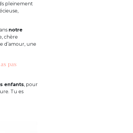
nds pleinement
écieuse,
dans
notre
e, chère
re d’amour, une
 as pas
s enfants
, pour
oure. Tu es