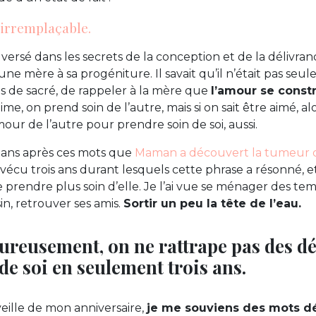
irremplaçable.
ersé dans les secrets de la conception et de la délivranc
une mère à sa progéniture. Il savait qu’il n’était pas se
ais de sacré, de rappeler à la mère que
l’amour se constr
me, on prend soin de l’autre, mais si on sait être aimé, a
our de l’autre pour prendre soin de soi, aussi.
s ans après ces mots que
Maman a découvert la tumeur qui
a vécu trois ans durant lesquels cette phrase a résonné, 
e prendre plus soin d’elle. Je l’ai vue se ménager des tem
in, retrouver ses amis.
Sortir un peu la tête de l’eau.
reusement, on ne rattrape pas des d
de soi en seulement trois ans.
veille de mon anniversaire,
je me souviens des mots dé