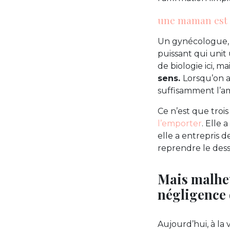
une maman est 
Un gynécologue, v
puissant qui unit 
de biologie ici, m
sens.
Lorsqu’on ai
suffisamment l’am
Ce n’est que troi
l’emporter
. Elle 
elle a entrepris d
reprendre le dess
Mais malheu
négligence 
Aujourd’hui, à la 