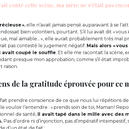
vait conté cette scène, ma mère ne s’était pas enco
précieuse »
, elle n’avait jamais pensé auparavant à se l’at
 endossait bien volontiers, pourtant. S’il lui avait dit « vous
ue, mal aimable… », elle aurait probablement très mal pri
urait pas contesté le jugement négatif.
Mais alors « vous
 avait coupé le souffle
. Et elle me racontait la scène, 
ant presque mon approbation, comme s’il était improb
 raison.
ens de la gratitude éprouvée pour ce 
it fait prendre conscience de ce que nous lui répétions d
e vouloir l’entendre : « prends soin de toi, Maman ! Repose-
ionnel de santé,
il avait tapé dans le mille avec des m
.
Pas d’ordre ni d’injonction, pas d’impératif intempestif
de d’un état de fait :