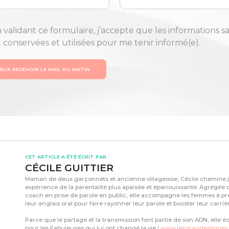
 validant ce formulaire, j’accepte que les informations sa
t conservées et utilisées pour me tenir informé(e).
VEUX RECEVOIR LE MAIL DU MATIN
CET ARTICLE A ÉTÉ ÉCRIT PAR :
CÉCILE GUITTIER
Maman de deux garçonnets et ancienne villageoise, Cécile chemine j
expérience de la parentalité plus apaisée et épanouissante. Agrégée 
coach en prise de parole en public, elle accompagne les femmes à p
leur anglais oral pour faire rayonner leur parole et booster leur carri
Parce que le partage et la transmission font partie de son ADN, elle écr
pour les Fabuleuses qui lui ont changé la vie !
www.lesgrandeslignes.