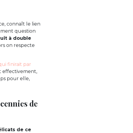
e, connaît le lien
ulement question
uit à double
lors on respecte
 finirait par
et effectivement,
ps pour elle,
écennies de
licats de ce