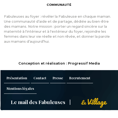
COMMUNAUTÉ
Fabuleuses au foyer : révéler la Fabuleuse en chaque maman.
Une communauté d’aide et de partage, dédiée au bien-être
des mamans. Notre mission : porter un regard sincère sur la
maternité à l'intérieur et à l'extérieur du foyer, rejoindre les
femmes dans leur vie réelle et non rêvée, et donner la parole
aux mamans d’aujourd’hui.
Conception et réalisation : Progressif Media
Présentation
Contact
Presse
Recrutement
Mentions légales
Le mail des Fabuleuses