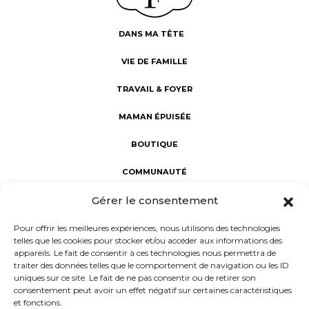
DANS MA TÊTE
VIE DE FAMILLE
TRAVAIL & FOYER
MAMAN ÉPUISÉE
BOUTIQUE
COMMUNAUTÉ
Gérer le consentement
Fabuleuses au foyer : révéler la Fabuleuse en chaque maman.
Une communauté d’aide et de partage, dédiée au bien-être
Pour offrir les meilleures expériences, nous utilisons des technologies
des mamans. Notre mission : porter un regard sincère sur la
telles que les cookies pour stocker et/ou accéder aux informations des
maternité à l'intérieur et à l'extérieur du foyer, rejoindre les
appareils. Le fait de consentir à ces technologies nous permettra de
femmes dans leur vie réelle et non rêvée, et donner la parole
traiter des données telles que le comportement de navigation ou les ID
aux mamans d’aujourd’hui.
uniques sur ce site. Le fait de ne pas consentir ou de retirer son
consentement peut avoir un effet négatif sur certaines caractéristiques
et fonctions.