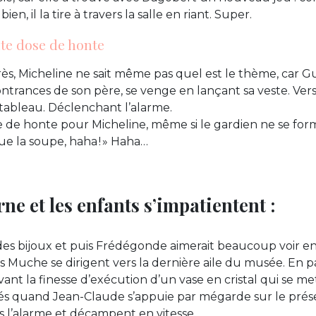
en, il la tire à travers la salle en riant. Super.
te dose de honte
près, Micheline ne sait même pas quel est le thème, car G
ntrances de son père, se venge en lançant sa veste. Vers
tableau. Déclenchant l’alarme.
 de honte pour Micheline, même si le gardien ne se formal
e la soupe, haha ! » Haha…
ne et les enfants s’impatientent :
des bijoux et puis Frédégonde aimerait beaucoup voir en 
s Muche se dirigent vers la dernière aile du musée. En pas
vant la finesse d’exécution d’un vase en cristal qui se m
iés quand Jean-Claude s’appuie par mégarde sur le présen
as l’alarme et décampent en vitesse.