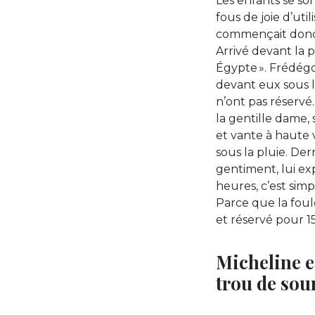
Les enfants se s
fous de joie d’uti
commençait donc 
Arrivé devant la
Égypte ». Frédégo
devant eux sous la
n’ont pas réservé.
la gentille dame,
et vante à haute 
sous la pluie. Der
gentiment, lui ex
heures, c’est si
Parce que la foul
et réservé pour 15
Micheline e
trou de sour