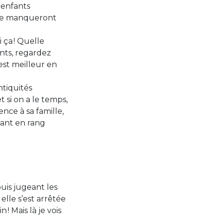
 enfants
t ne manqueront
 ça ! Quelle
fants, regardez
est meilleur en
ntiquités
 si on a le temps,
ence à sa famille,
vant en rang
uis jugeant les
elle s’est arrêtée
! Mais là je vois