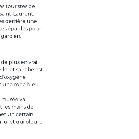
es touristes de
Saint-Laurent.
es derrière une
r ses épaules pour
 gardien.
 de plus en vrai
le, et sa robe est
t d’oxygène
s une robe bleu
Le musée va
t les mains de
et un certain
 lui et qui pleure