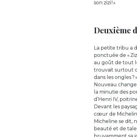
son zizi ! »
Deuxième do
La petite tribu a 
ponctuée de « Zizi
au goût de tout l
trouvait surtout q
dans les ongles ?
Nouveau changeme
la minutie des por
d’Henri IV, poitri
Devant les paysag
cœur de Micheline
Micheline se dit,
beauté et de tal
bruyamment sa jo