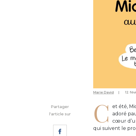
Marie David
12 fév
C
et été, Mi
Partager
adoré pau
l'article sur
cœur d’un
qui suivent le p