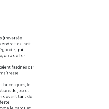
s (traversée
 endroit qui soit
dégonde, qui
, on a de l’or
ient fascinés par
 maîtresse
t bucoliques, le
tions de joie et
on devant tant de
feste
comme le parquet