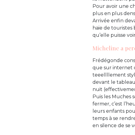
Pour avoir une ch
plus en plus den
Arrivée enfin dev
haie de touristes 
qu’elle puisse vo
Micheline a per
Frédégonde consol
que sur internet 
teeellllement sty
devant le tablea
nuit (effectivemen
Puis les Muches s
fermer, c’est l’he
leurs enfants pou
temps à se rendre
en silence de se v