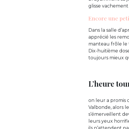
glisse vachement bi
Encore une peti
Dans la salle d’a
apprécié les remo
manteau frôle le 
Dix-huitième dose
toujours mieux qu
L’heure tour
on leur a promis 
Valbonde, alors le
s’émerveillent de
leurs yeux horrif
ils n’attendent p