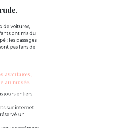
 rude.
 de voitures,
fants ont mis du
pé : les passages
 sont pas fans de
es avantages,
le au musée.
s jours entiers
ets sur internet
a réservé un