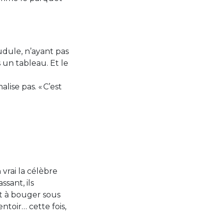
udule, n’ayant pas
 un tableau. Et le
ise pas. « C’est
vrai la célèbre
sant, ils
et à bouger sous
toir… cette fois,