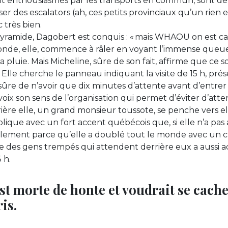
ont enthousiasmés par les transports en commun, sont 
liser des escalators (ah, ces petits provinciaux qu’un rien 
très bien.
 pyramide, Dagobert est conquis : « mais WHAOU on est 
nde, elle, commence à râler en voyant l’immense queue 
 pluie. Mais Micheline, sûre de son fait, affirme que ce s
 Elle cherche le panneau indiquant la visite de 15 h, prése
 sûre de n’avoir que dix minutes d’attente avant d’entrer
voix son sens de l’organisation qui permet d’éviter d’att
rière elle, un grand monsieur toussote, se penche vers ell
plique avec un fort accent québécois que, si elle n’a pa
mplement parce qu’elle a doublé tout le monde avec un 
e des gens trempés qui attendent derrière eux a aussi ac
 h.
st morte de honte et voudrait se cach
is.