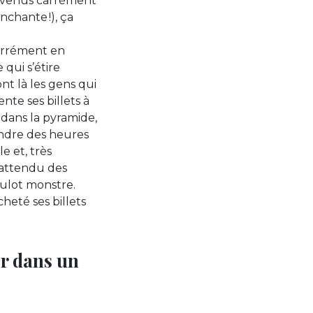
devenus carrément
enchante !), ça
carrément en
qui s’étire
ont là les gens qui
nte ses billets à
 dans la pyramide,
endre des heures
e et, très
s attendu des
culot monstre.
heté ses billets
er dans un