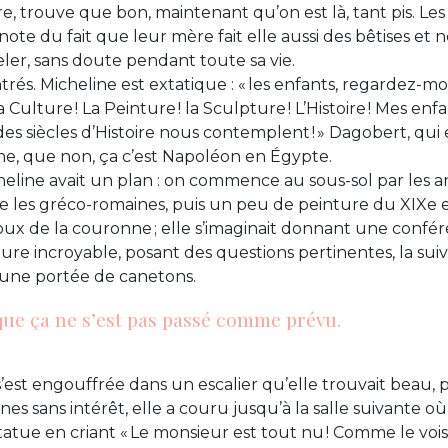
re, trouve que bon, maintenant qu’on est là, tant pis. Les
te du fait que leur mère fait elle aussi des bêtises e
eler, sans doute pendant toute sa vie.
trés. Micheline est extatique : « les enfants, regardez-moi
 La Culture ! La Peinture ! la Sculpture ! L’Histoire ! Mes en
des siècles d’Histoire nous contemplent ! » Dagobert, qui 
ne, que non, ça c’est Napoléon en Égypte.
cheline avait un plan : on commence au sous-sol par les a
e les gréco-romaines, puis un peu de peinture du XIXe et
ijoux de la couronne ; elle s’imaginait donnant une confér
ture incroyable, posant des questions pertinentes, la sui
une portée de canetons.
 que ça ne s’est pas passé comme prévu.
est engouffrée dans un escalier qu’elle trouvait beau, p
es sans intérêt, elle a couru jusqu’à la salle suivante où 
tue en criant « Le monsieur est tout nu ! Comme le voisin 