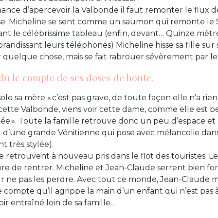
ance d’apercevoir la Valbonde il faut remonter le flux d
se. Micheline se sent comme un saumon qui remonte le 
ant le célébrissime tableau (enfin, devant… Quinze mètr
brandissant leurs téléphones) Micheline hisse sa fille su
ir quelque chose, mais se fait rabrouer sévèrement par le
du le compte de ses doses de honte.
e sa mère « c’est pas grave, de toute façon elle n’a rien
cette Valbonde, viens voir cette dame, comme elle est bel
lée ». Toute la famille retrouve donc un peu d’espace e
u d’une grande Vénitienne qui pose avec mélancolie dan
t très stylée).
e retrouvent à nouveau pris dans le flot des touristes. 
ure de rentrer. Micheline et Jean-Claude serrent bien for
r ne pas les perdre. Avec tout ce monde, Jean-Claude m
 compte qu’il agrippe la main d’un enfant qui n’est pas à
oir entraîné loin de sa famille…