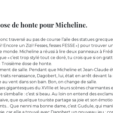
se de honte pour Micheline.
donc traversé au pas de course l’aile des statues grecque
 ! Encore un Zizi ! Fesses, fesses FESSE ») pour trouver un
e monde. Micheline a réussi à lire deux panneaux à Fré
ue « c’est trop stylé tout ce doré, tu crois que si on gratte
 » Troisième dose de honte.
nt de salle. Pendant que Micheline et Jean-Claude éta
traits renaissance, Dagobert, lui, était en arrêt devant la
ne au vent dans son bain. Bon, on change de salle.
es gigantesques du XVIIIe et leurs scènes charmantes e
 s’emballe : c’est si beau. Au loin on entend des exclama
 naïve, que quelque touriste partage sa joie et son émoti
ents… Que nenni ma bonne dame, c’est Gudule, qui mani
ie, car elle a trouvé avec Dagobert un nouveau jeu : 