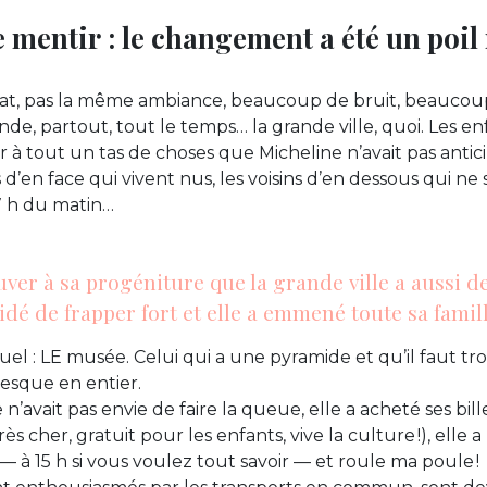
e mentir : le changement a été un poil
at, pas la même ambiance, beaucoup de bruit, beaucoup
, partout, tout le temps… la grande ville, quoi. Les en
 à tout un tas de choses que Micheline n’avait pas antici
ns d’en face qui vivent nus, les voisins d’en dessous qui ne
7 h du matin…
uver à sa progéniture que la grande ville a aussi d
idé de frapper fort et elle a emmené toute sa famil
el : LE musée. Celui qui a une pyramide et qu’il faut troi
esque en entier.
avait pas envie de faire la queue, elle a acheté ses bill
ès cher, gratuit pour les enfants, vive la culture !), elle 
— à 15 h si vous voulez tout savoir — et roule ma poule !