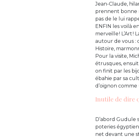
Jean-Claude, hila
prennent bonne no
pas de le lui rapp
ENFIN les voilà en
merveille ! L’Art !
autour de vous : 
Histoire, marmon
Pour la visite, Mi
étrusques, ensuit
on finit par les b
ébahie par sa cul
d’oignon comme 
Inutile de dire
D’abord Gudule s’
poteries égyptienn
net devant une sta