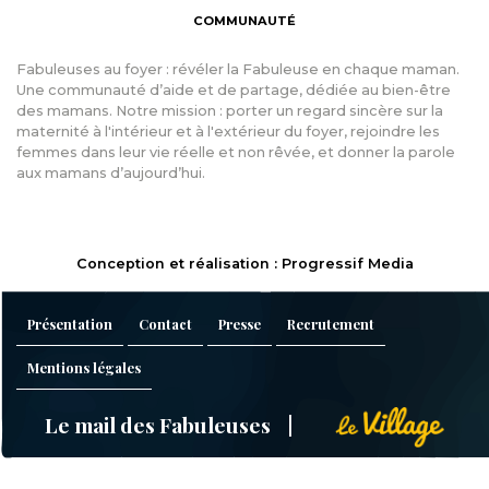
COMMUNAUTÉ
Fabuleuses au foyer : révéler la Fabuleuse en chaque maman.
Une communauté d’aide et de partage, dédiée au bien-être
des mamans. Notre mission : porter un regard sincère sur la
maternité à l'intérieur et à l'extérieur du foyer, rejoindre les
femmes dans leur vie réelle et non rêvée, et donner la parole
aux mamans d’aujourd’hui.
Conception et réalisation : Progressif Media
Présentation
Contact
Presse
Recrutement
Mentions légales
Le mail des Fabuleuses