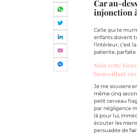
Car au-dess
injonction à
Celle qui te murm
enfants doivent t
l’intérieur, c’est
patiente, parfaite.
Mais cette bienv
bienveillant en
Je me souviens en
même cinq seconde
petit cerveau fra
par négligence m
là pour lui, immé
écouter les miens,
persuadée de fair