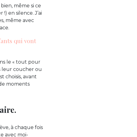
 bien, même si ce
!) en silence. J’ai
ites, même avec
face.
fants qui vont
ns le « tout pour
s leur coucher ou
t choisis, avant
in de moments
aire.
ève, à chaque fois
te avec moi-