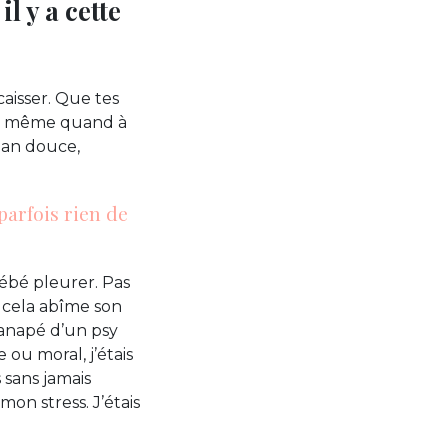
l y a cette
aisser. Que tes
in, même quand à
aman douce,
 parfois rien de
bébé pleurer. Pas
e cela abîme son
canapé d’un psy
ou moral, j’étais
 sans jamais
mon stress. J’étais