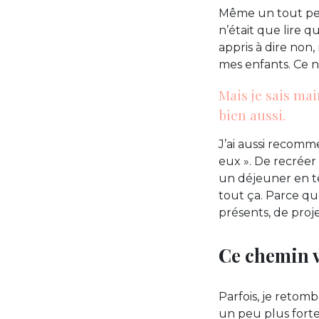
Même un tout peti
n’était que lire q
appris à dire non
mes enfants. Ce n’e
Mais je sais ma
bien aussi.
J’ai aussi recomm
eux ». De recrée
un déjeuner en têt
tout ça. Parce qu
présents, de projet
Ce chemin v
Parfois, je retom
un peu plus forte