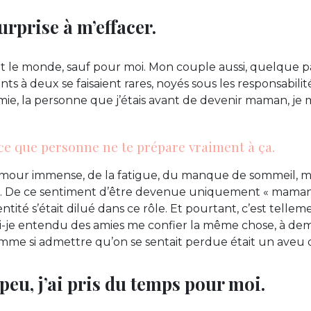
urprise à m’effacer.
ut le monde, sauf pour moi. Mon couple aussi, quelque par
s à deux se faisaient rares, noyés sous les responsabilit
amie, la personne que j’étais avant de devenir maman, je
rce que personne ne te prépare vraiment à ça.
’amour immense, de la fatigue, du manque de sommeil, m
oi. De ce sentiment d’être devenue uniquement « maman
entité s’était dilué dans ce rôle. Et pourtant, c’est telle
ai-je entendu des amies me confier la même chose, à de
mme si admettre qu’on se sentait perdue était un aveu 
peu, j’ai pris du temps pour moi.