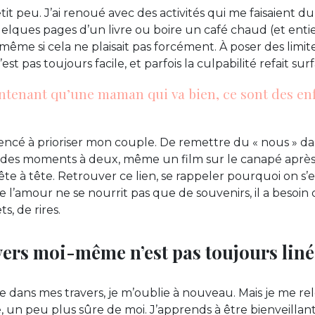
t peu. J’ai renoué avec des activités qui me faisaient du
uelques pages d’un livre ou boire un café chaud (et entier 
, même si cela ne plaisait pas forcément. À poser des lim
st pas toujours facile, et parfois la culpabilité refait sur
intenant qu’une maman qui va bien, ce sont des en
encé à prioriser mon couple. De remettre du « nous » da
r des moments à deux, même un film sur le canapé aprè
e à tête. Retrouver ce lien, se rappeler pourquoi on s’es
e l’amour ne se nourrit pas que de souvenirs, il a beso
s, de rires.
ers moi-même n’est pas toujours liné
be dans mes travers, je m’oublie à nouveau. Mais je me rel
, un peu plus sûre de moi. J’apprends à être bienveillan