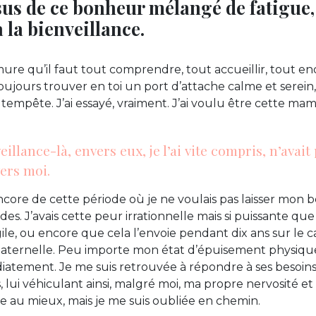
us de ce bonheur mélangé de fatigue, i
 la bienveillance.
ure qu’il faut tout comprendre, tout accueillir, tout enc
oujours trouver en toi un port d’attache calme et sere
 la tempête. J’ai essayé, vraiment. J’ai voulu être cette m
eillance-là, envers eux, je l’ai vite compris, n’avait
vers moi.
core de cette période où je ne voulais pas laisser mon 
s. J’avais cette peur irrationnelle mais si puissante qu
gile, ou encore que cela l’envoie pendant dix ans sur le 
aternelle. Peu importe mon état d’épuisement physique 
diatement. Je me suis retrouvée à répondre à ses besoins
 lui véhiculant ainsi, malgré moi, ma propre nervosité et 
e au mieux, mais je me suis oubliée en chemin.