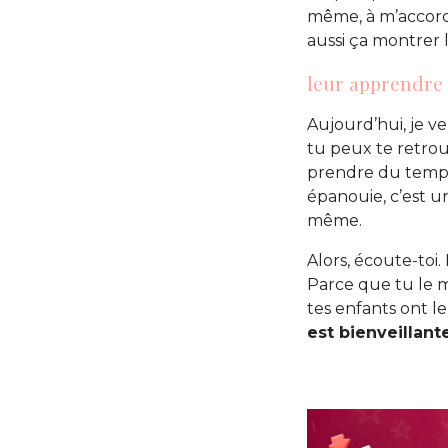
même, à m’accorde
aussi ça montrer 
leur apprendre q
Aujourd’hui, je ve
tu peux te retrouv
prendre du temps 
épanouie, c’est u
même.
Alors, écoute-toi.
Parce que tu le m
tes enfants ont le
est bienveillan