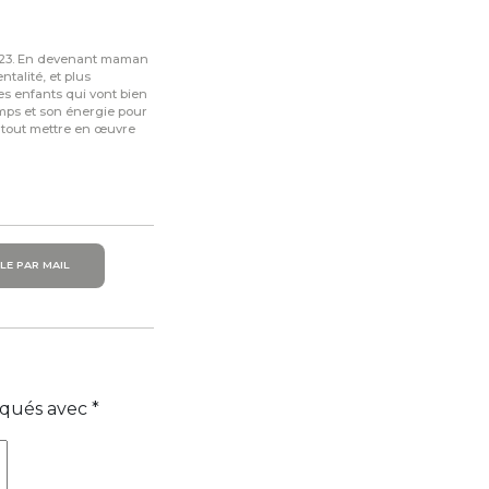
2023. En devenant maman
ntalité, et plus
es enfants qui vont bien
emps et son énergie pour
 tout mettre en œuvre
LE PAR MAIL
diqués avec
*