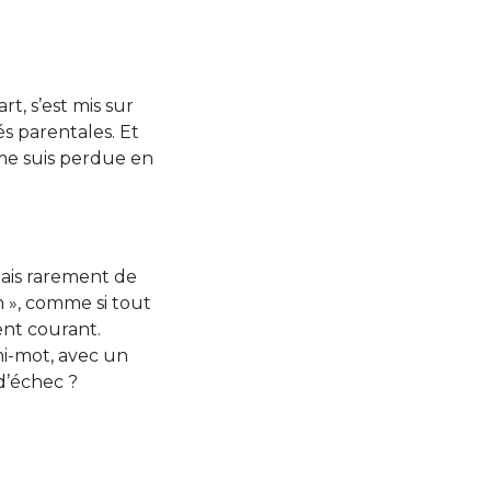
t, s’est mis sur
és parentales. Et
 me suis perdue en
ais rarement de
 », comme si tout
ment courant.
mi-mot, avec un
d’échec ?