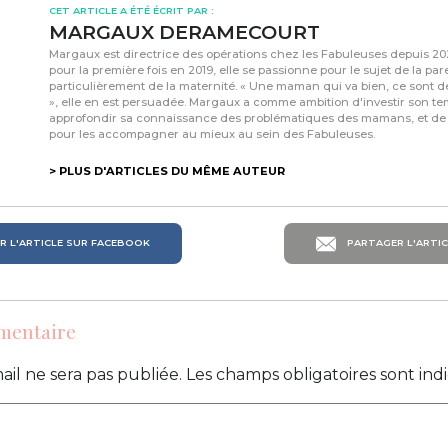
CET ARTICLE A ÉTÉ ÉCRIT PAR :
MARGAUX DERAMECOURT
Margaux est directrice des opérations chez les Fabuleuses depuis 
pour la première fois en 2019, elle se passionne pour le sujet de la pare
particulièrement de la maternité. « Une maman qui va bien, ce sont d
», elle en est persuadée. Margaux a comme ambition d'investir son t
approfondir sa connaissance des problématiques des mamans, et de
pour les accompagner au mieux au sein des Fabuleuses.
> PLUS D'ARTICLES DU MÊME AUTEUR
 L'ARTICLE SUR FACEBOOK
PARTAGER L'ARTIC
mentaire
ail ne sera pas publiée.
Les champs obligatoires sont in