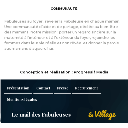
COMMUNAUTÉ
Fabuleuses au foyer : révéler la Fabuleuse en chaque maman.
Une communauté d’aide et de partage, dédiée au bien-être
des mamans. Notre mission : porter un regard sincère sur la
maternité à l'intérieur et à l'extérieur du foyer, rejoindre les
femmes dans leur vie réelle et non rêvée, et donner la parole
aux mamans d’aujourd’hui.
Conception et réalisation : Progressif Media
Présentation
Contact
Presse
Recrutement
Mentions légales
Le mail des Fabuleuses