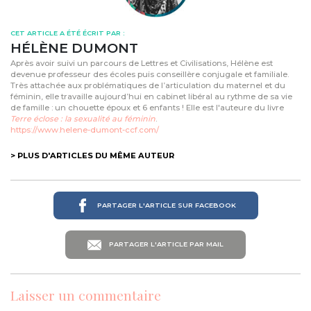
CET ARTICLE A ÉTÉ ÉCRIT PAR :
HÉLÈNE DUMONT
Après avoir suivi un parcours de Lettres et Civilisations, Hélène est
devenue professeur des écoles puis conseillère conjugale et familiale.
Très attachée aux problématiques de l’articulation du maternel et du
féminin, elle travaille aujourd’hui en cabinet libéral au rythme de sa vie
de famille : un chouette époux et 6 enfants ! Elle est l'auteure du livre
Terre éclose : la sexualité au féminin
.
https://www.helene-dumont-ccf.com/
> PLUS D'ARTICLES DU MÊME AUTEUR
PARTAGER L'ARTICLE SUR FACEBOOK
PARTAGER L'ARTICLE PAR MAIL
Laisser un commentaire