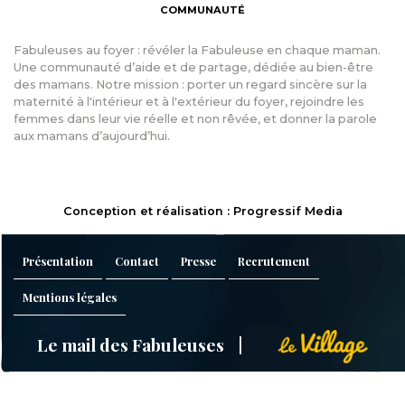
COMMUNAUTÉ
Fabuleuses au foyer : révéler la Fabuleuse en chaque maman.
Une communauté d’aide et de partage, dédiée au bien-être
des mamans. Notre mission : porter un regard sincère sur la
maternité à l'intérieur et à l'extérieur du foyer, rejoindre les
femmes dans leur vie réelle et non rêvée, et donner la parole
aux mamans d’aujourd’hui.
Conception et réalisation : Progressif Media
Présentation
Contact
Presse
Recrutement
Mentions légales
Le mail des Fabuleuses