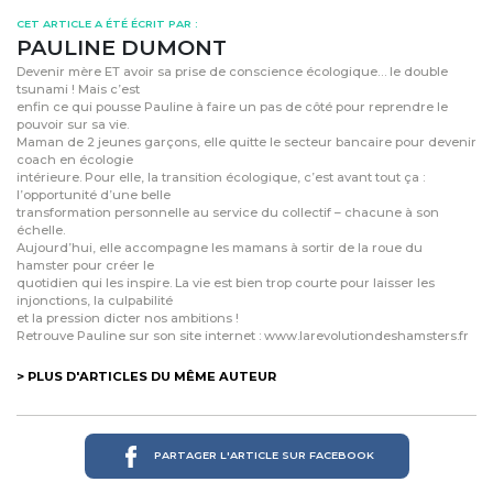
CET ARTICLE A ÉTÉ ÉCRIT PAR :
PAULINE DUMONT
Devenir mère ET avoir sa prise de conscience écologique… le double
tsunami ! Mais c’est
enfin ce qui pousse Pauline à faire un pas de côté pour reprendre le
pouvoir sur sa vie.
Maman de 2 jeunes garçons, elle quitte le secteur bancaire pour devenir
coach en écologie
intérieure. Pour elle, la transition écologique, c’est avant tout ça :
l’opportunité d’une belle
transformation personnelle au service du collectif – chacune à son
échelle.
Aujourd’hui, elle accompagne les mamans à sortir de la roue du
hamster pour créer le
quotidien qui les inspire. La vie est bien trop courte pour laisser les
injonctions, la culpabilité
et la pression dicter nos ambitions !
Retrouve Pauline sur son site internet : www.larevolutiondeshamsters.fr
> PLUS D'ARTICLES DU MÊME AUTEUR
PARTAGER L'ARTICLE SUR FACEBOOK