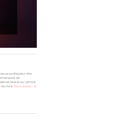
devenue professeur des
blématiques de
cabinet libéral au rythme
e du livre
Terre éclose : la