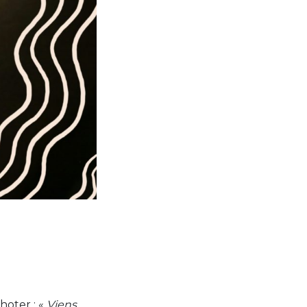
hoter : «
Viens