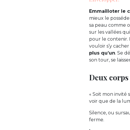
Emmailloter le 
mieux le posséder
sa peau comme on 
sur les vallées qu
pour le contenir.
vouloir s’y cacher
plus qu’un
. Se d
son tour, se laiss
Deux corps 
« Soit mon invité 
voir que de la lum
Silence, ou sursau
ferme.