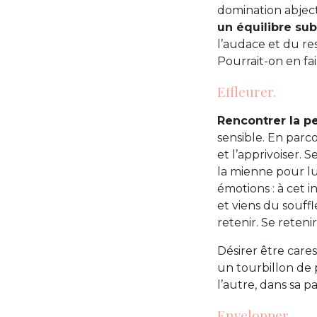
domination abject
un équilibre sub
l’audace et du r
Pourrait-on en f
Effleurer.
Rencontrer la pe
sensible. En parco
et l’apprivoiser. 
la mienne pour lu
émotions : à cet in
et viens du souf
retenir. Se reten
Désirer être cares
un tourbillon de 
l’autre, dans sa pau
Envelopper.