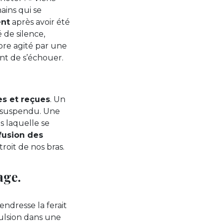
ains qui se
ent
après avoir été
 de silence,
ore agité par une
ant de s’échouer.
s et reçues
. Un
t suspendu. Une
s laquelle se
fusion des
roit de nos bras.
age.
endresse la ferait
ulsion dans une