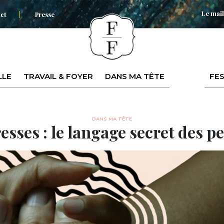
Le mail
ct
Presse
LLE
TRAVAIL & FOYER
DANS MA TÊTE
FES
DANS MA TÊTE
esses : le langage secret des p