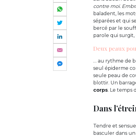
contre moi.
Embr
baladent, les mo
séparées et qui s
bercé par le souf
parole qui surgit
Deux peaux pou
… au rythme de ba
seul épiderme con
seule peau de cou
blottir. Un barra
corps
. Le temps 
Dans l’étre
Tendre et sensuell
basculer dans un 