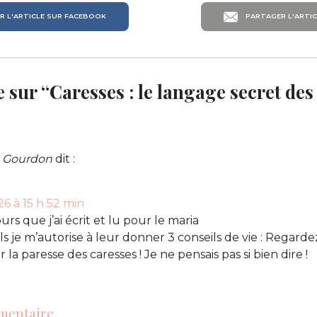
 L'ARTICLE SUR FACEBOOK
PARTAGER L'ARTIC
 sur “Caresses : le langage secret de
Gourdon
dit :
26 à 15 h 52 min
urs que j’ai écrit et lu pour le maria
ls je m’autorise à leur donner 3 conseils de vie : Regard
r la paresse des caresses ! Je ne pensais pas si bien dire !
mentaire