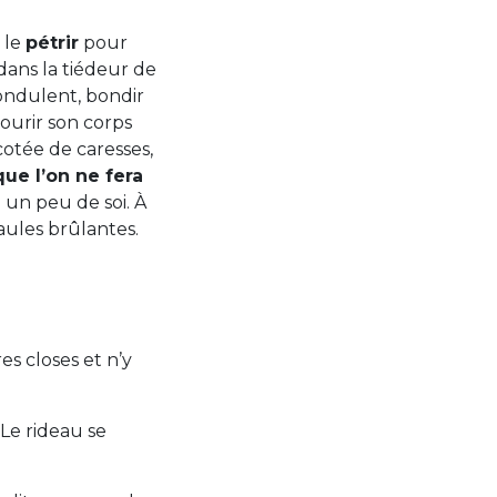
 le
pétrir
pour
dans la tiédeur de
ondulent, bondir
courir son corps
cotée de caresses,
que l’on ne fera
e un peu de soi. À
paules brûlantes.
es closes et n’y
 Le rideau se