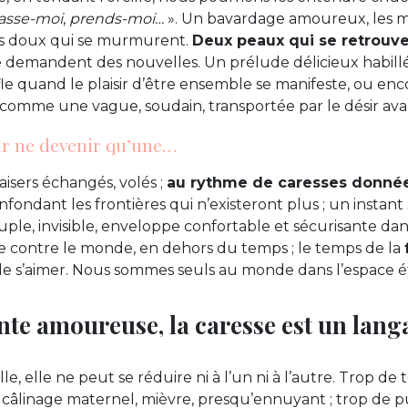
asse-moi
,
prends-moi…
». Un bavardage amoureux, les m
ts doux qui se murmurent.
Deux peaux qui se retrouv
e demandent des nouvelles. Un prélude délicieux habillé
fle quand le plaisir d’être ensemble se manifeste, ou enc
, comme une vague, soudain, transportée par le désir av
r ne devenir qu’une…
isers échangés, volés ;
au rythme de caresses donnée
fondant les frontières qui n’existeront plus ; un instan
ple, invisible, enveloppe confortable et sécurisante dan
ge contre le monde, en dehors du temps ; le temps de la
de s’aimer. Nous sommes seuls au monde dans l’espace ét
inte amoureuse, la caresse est un lang
e, elle ne peut se réduire ni à l’un ni à l’autre. Trop de t
câlinage maternel, mièvre, presqu’ennuyant ; trop de p