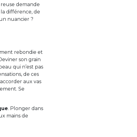
moureuse demande
la différence, de
 un nuancier ?
ement rebondie et
 Deviner son grain
 peau qui n’est pas
ensations, de ces
 S’accorder aux vas
tement. Se
que
. Plonger dans
aux mains de