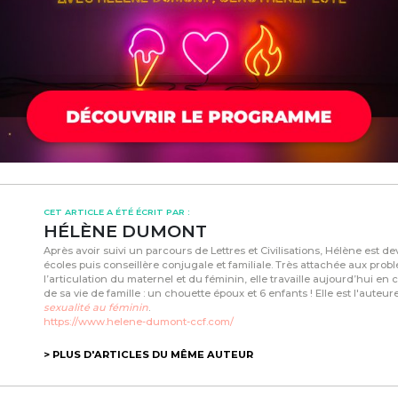
CET ARTICLE A ÉTÉ ÉCRIT PAR :
HÉLÈNE DUMONT
Après avoir suivi un parcours de Lettres et Civilisations, Hélène est 
écoles puis conseillère conjugale et familiale. Très attachée aux pro
l’articulation du maternel et du féminin, elle travaille aujourd’hui en 
de sa vie de famille : un chouette époux et 6 enfants ! Elle est l'auteur
sexualité au féminin
.
https://www.helene-dumont-ccf.com/
> PLUS D'ARTICLES DU MÊME AUTEUR