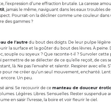
e, l’expression d’une effraction brutale. La caresse a
til
, jamais le même, naviguant dans les eaux troubles de 
espect. Pourrait-on la décliner comme une couleur dans
aire des gammes ?
au de l’autre
du bout des doigts. De leur pulpe légèr
urir la surface et la goûter du bout des lèvres. À peine.
Sec, souple ou soyeux ? Que raconte-t-il ? Survoler cette
i permettre de se délecter de ce qu’elle reçoit, de ces s
stant, là. Ne pas l’envahir et ralentir. Respirer avec elle.
fle pour ne créer qu’un seul mouvement, enchanté. Len
ir encore. Un peu.
sé ainsi. Se recouvrir de ce
manteau de douceur éroti
plumes. Légères. Libres. Sensuelles. Rester suspendue 
me en saisir l’ivresse, la boire et voir fleurir le ciel.