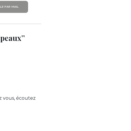
LE PAR MAIL
s peaux”
ez vous, écoutez