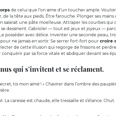
corps
de celui que l’on aime d’un toucher ample. Vouloir
, de la tête aux pieds. Être farouche. Plonger ses mains 
saisirait une pâte moelleuse. Attraper les courbes qui 
i se dessinent. Cabrioler — tout est jeux et joyeux — par
 Le posséder avec délice. Inventer une seconde peau, tri
 pour ne jamais en sortir. Se serrer fort-fort pour
croire 
électer de cette illusion qui regorge de frissons et perdr
er conquérir par sa force vitale et abdiquer devant ses é
nus qui s’invitent et se réclament.
secret, toi mon aimé ! » Chavirer dans l’ombre des paupièr
ière.
t. La caresse est chaude, elle tressaille et s’élance. Chut.