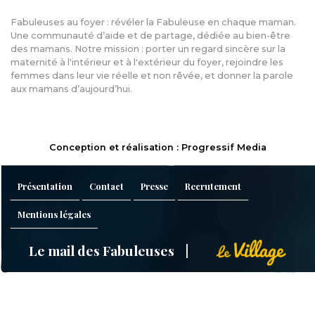
Fabuleuses au foyer : révéler la Fabuleuse en chaque maman.
Une communauté d’aide et de partage, dédiée au bien-être
des mamans. Notre mission : porter un regard sincère sur la
maternité à l'intérieur et à l'extérieur du foyer, rejoindre les
femmes dans leur vie réelle et non rêvée, et donner la parole
aux mamans d’aujourd’hui.
Conception et réalisation : Progressif Media
Présentation
Contact
Presse
Recrutement
Mentions légales
Le mail des Fabuleuses