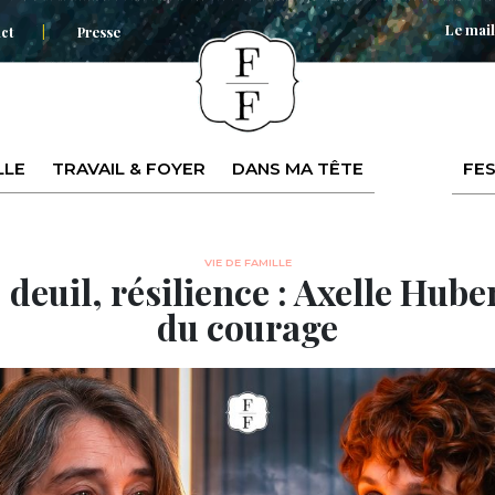
Le mail
ct
Presse
LLE
TRAVAIL & FOYER
DANS MA TÊTE
FES
VIE DE FAMILLE
 deuil, résilience : Axelle Hube
du courage