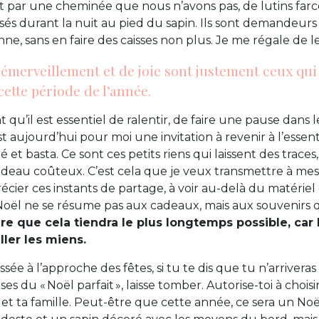
t par une cheminée que nous n’avons pas, de lutins far
s durant la nuit au pied du sapin. Ils sont demandeurs
onne, sans en faire des caisses non plus. Je me régale de l
émerveillement et de joie sont justement ceux qu
cette période de l’année.
t qu’il est essentiel de ralentir, de faire une pause dans 
 aujourd’hui pour moi une invitation à revenir à l’essentiel
té et basta. Ce sont ces petits riens qui laissent des trace
deau coûteux. C’est cela que je veux transmettre à mes 
cier ces instants de partage, à voir au-delà du matérie
oël ne se résume pas aux cadeaux, mais aux souvenirs q
re que cela tiendra le plus longtemps possible, car 
ler les miens.
ssée à l’approche des fêtes, si tu te dis que tu n’arriveras 
ses du « Noël parfait », laisse tomber. Autorise-toi à choi
 et ta famille. Peut-être que cette année, ce sera un Noë