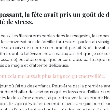
assant, la fête avait pris un goût de 
té de stress.
aux, les files interminables dans les magasins, les repas
es conversations de famille tournaient parfois au vinaigre
ion sournoise de rendre ce moment parfait. Noël devait s
ilms dont la télévision nous matraquait (et que je con
t assumé) ou, plus compliqué encore, aussi parfait que 
és de magie et d’attente délicieuse.
tout cela me laissait plus fatiguée qu’émerveillée.
our où j’ai eu des enfants. Peut-être pas la première ann
t de déballer des cadeaux qui les laissaient d’ailleurs 
 dès la deuxième année, j’ai pu retrouver la saveur de No
corer le sapin dès le 1er décembre avec une joie non diss
mettra l’étoile tout en haut » — j’ai depuis acheté 2 étoile