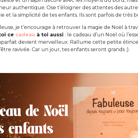
deste et un sapin décoré avec les moyens du bord, mais
r authentique. Ose t’éloigner des attentes des autres 
e et la simplicité de tes enfants. Ils sont parfois de très b
leuse, je t’encourage à retrouver la magie de Noël à trav
toi ce
cadeau
à toi aussi
: le cadeau d’un Noël où l’ess
imparfait devient merveilleux. Rallume cette petite étince
être ravivée. Car un jour, tes enfants seront grands ;).