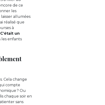
encore de ce
onner les
 laisser allumées
’ai réalisé que
ourses à
.
C’était un
 les enfants
mblement
ts. Cela change
 qui compte
ronomique ? Ou
lis chaque soir en
atienter sans