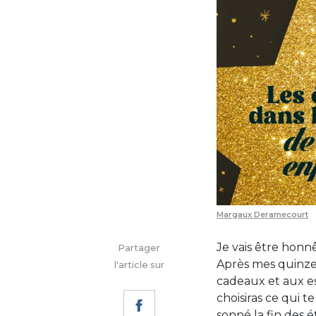
Margaux Deramecourt
Je vais être honn
Partager
Après mes quinze 
l'article sur
cadeaux et aux e
choisiras ce qui te
sonné la fin des é