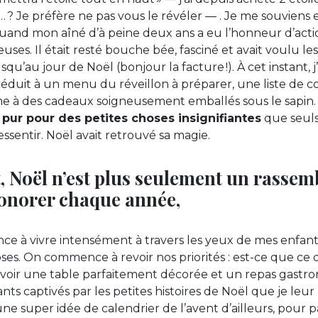
? Je préfère ne pas vous le révéler — . Je me souviens 
uand mon aîné d’à peine deux ans a eu l’honneur d’acti
ses. Il était resté bouche bée, fasciné et avait voulu les
squ’au jour de Noël (bonjour la facture !). À cet instant, j
 réduit à un menu du réveillon à préparer, une liste de c
me à des cadeaux soigneusement emballés sous le sapin
pur pour des petites choses insignifiantes
que seuls
ssentir. Noël avait retrouvé sa magie.
 Noël n’est plus seulement un rasse
honorer chaque année,
ce à vivre intensément à travers les yeux de mes enfan
es. On commence à revoir nos priorités : est-ce que ce
’avoir une table parfaitement décorée et un repas gast
nts captivés par les petites histoires de Noël que je leur 
ne super idée de calendrier de l’avent d’ailleurs, pour p