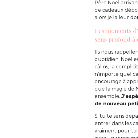
Père Noël arrivan
de cadeaux déposé
alors je la leur d
Ces moments d’
sens profond à 
Ils nous rappellen
quotidien. Noël est
câlins, la complici
n’importe quel ca
encourage à appré
que la magie de N
ensemble.
J’espè
de nouveau pétil
Si tu te sens dépa
entrer dans les ca
vraiment pour toi