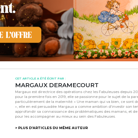
CET ARTICLE A ÉTÉ ÉCRIT PAR :
MARGAUX DERAMECOURT
Margaux est directrice des opérations chez les Fabuleuses depuis 
pour la première fois en 2019, elle se passionne pour le sujet de la pare
particulièrement de la maternité. « Une maman qui va bien, ce sont d
», elle en est persuadée. Margaux a comme ambition d'investir son t
approfondir sa connaissance des problématiques des mamans, et de
pour les accompagner au mieux au sein des Fabuleuses.
> PLUS D'ARTICLES DU MÊME AUTEUR