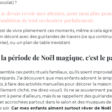
ocolat) ?
e je devais revoir mes attentes, pour mon plus gra
l’ambition de tout orchestrer parfaitement.
’est de vivre pleinement ces moments, même si cela sign
in décoré avec des guirlandes de travers (ce qui conti
ise), ou un plan de table inexistant.
la période de Noël magique, c’est le p
nsemble ces petits rituels familiaux, qu’ils soient improvis
parés. J’ai découvert que mes enfants adorent le simpl
, à faire des activités manuelles pour décorer la maison 
llement cliché, me direz-vous !). Ils ne se souviennent p
nt à peine d’ailleurs, mais ils se rappellent des guirland
et accrochées partout dans le salon et des musiques de
 soir.
Car mes enfants aiment surtout rêver de Noël