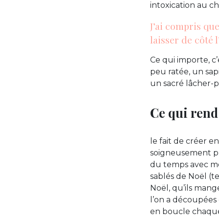
intoxication au ch
J’ai compris qu
laisser de côté 
Ce qui importe, c
peu ratée, un sap
un sacré lâcher-pr
Ce qui rend 
le fait de créer e
soigneusement pré
du temps avec moi
sablés de Noël (te
Noël, qu’ils mange
l’on a découpées 
en boucle chaque