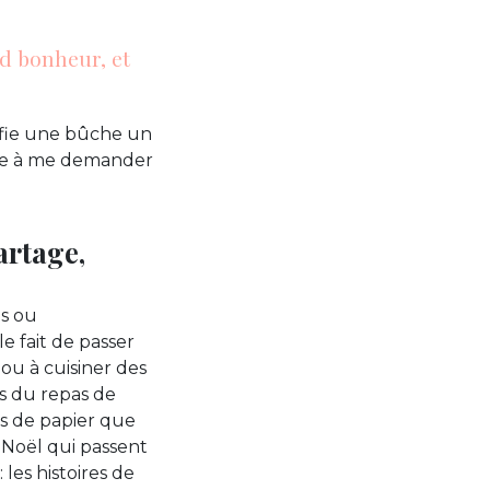
nd bonheur, et
ifie une bûche un
nue à me demander
artage,
és ou
e fait de passer
ou à cuisiner des
as du repas de
es de papier que
 Noël qui passent
: les histoires de