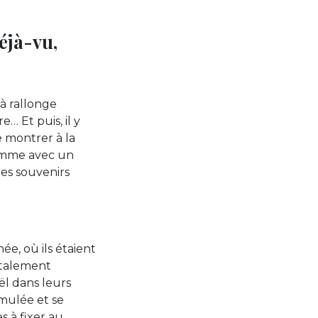
déjà-vu,
 à rallonge
… Et puis, il y
e montrer à la
somme avec un
mes souvenirs
ée, où ils étaient
totalement
ël dans leurs
imulée et se
s à fixer au