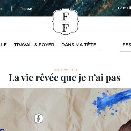
Le mail
ct
Presse
LLE
TRAVAIL & FOYER
DANS MA TÊTE
FES
DANS MA TÊTE
La vie rêvée que je n’ai pas