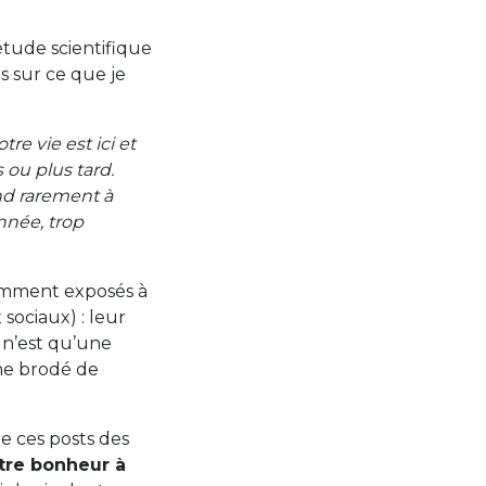
étude scientifique
s sur ce que je
e vie est ici et
 ou plus tard.
ond rarement à
nnée, trop
amment exposés à
sociaux) : leur
 n’est qu’une
ême brodé de
e ces posts des
tre bonheur à