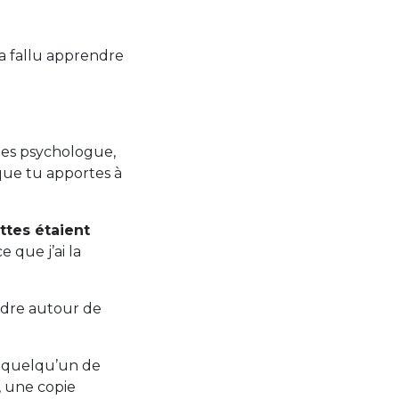
m’a fallu apprendre
u es psychologue,
 que tu apportes à
ttes étaient
 que j’ai la
adre autour de
is quelqu’un de
, une copie