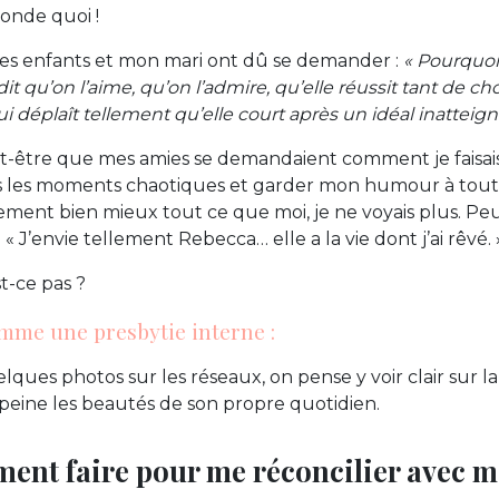
monde quoi !
mes enfants et mon mari ont dû se demander :
« Pourquoi 
it qu’on l’aime, qu’on l’admire, qu’elle réussit tant de c
ui déplaît tellement qu’elle court après un idéal inatteign
t-être que mes amies se demandaient comment je faisais
s les moments chaotiques et garder mon humour à toute
ement bien mieux tout ce que moi, je ne voyais plus. P
: « J’envie tellement Rebecca… elle a la vie dont j’ai rêvé. 
st-ce pas ?
mme une presbytie interne :
lques photos sur les réseaux, on pense y voir clair sur l
 peine les beautés de son propre quotidien.
ment faire pour me réconcilier avec ma