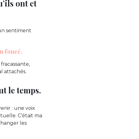
’ils ont et
 un sentiment
un foncé,
fracassante,
al attachés.
t le temps.
enir : une voix
uelle. C’était ma
changer les