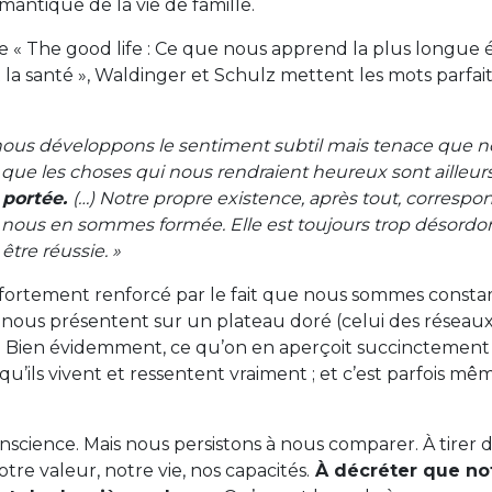
antique de la vie de famille.
 « The good life : Ce que nous apprend la plus longue 
 la santé », Waldinger et Schulz mettent les mots parfait
nous développons le sentiment subtil mais tenace que notr
 que les choses qui nous rendraient heureux sont ailleurs
 portée.
(…) Notre propre existence, après tout, corresp
 nous en sommes formée. Elle est toujours trop désordo
tre réussie. »
 fortement renforcé par le fait que nous sommes const
 nous présentent sur un plateau doré (celui des réseaux 
 ! Bien évidemment, ce qu’on en aperçoit succinctement
qu’ils vivent et ressentent vraiment ; et c’est parfois m
science. Mais nous persistons à nous comparer. À tirer d
tre valeur, notre vie, nos capacités.
À décréter que no