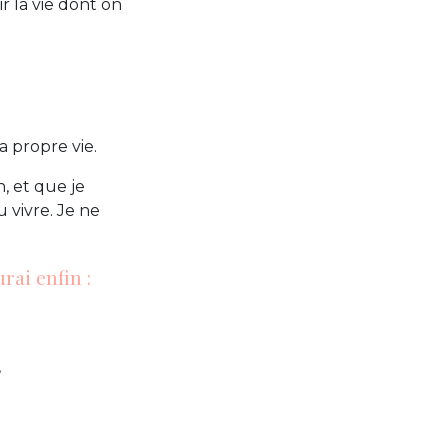
r la vie dont on
sa propre vie.
, et que je
 vivre. Je ne
rai enfin :
,