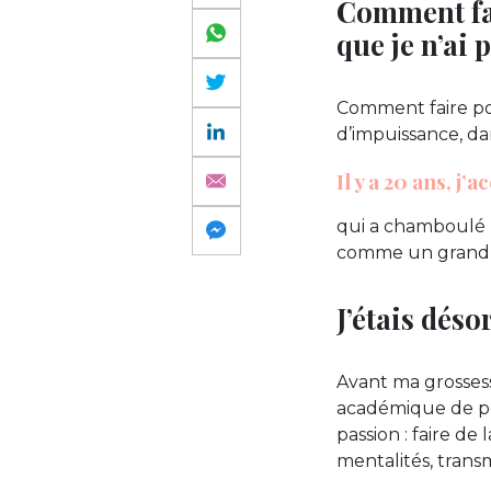
Comment fai
que je n’ai 
Comment faire po
d’impuissance, da
Il y a 20 ans, j
qui a chamboulé m
comme un grand co
J’étais dés
Avant ma grossesse
académique de poi
passion : faire d
mentalités, transm