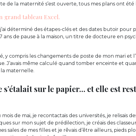
te de la maternité s’est ouverte, tous mes plans ont été
un grand tableau Excel.
’ai déterminé des étapes-clés et des dates butoir pour p
, 7 ans de pause à la maison, un titre de docteure en psy
ifié, y compris les changements de poste de mon mari et 
ue. J’avais même calculé quand tomber enceinte et quan
 la maternelle.
 s’étalait sur le papier… et elle est res
is de mai, je recontactais des universités, je relisais des
ques sur mon sujet de prédilection, je créais des classeurs
s sales de mes filles et je rêvais d’être ailleurs, pieds p