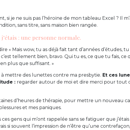
nt, si je ne suis pas l’héroïne de mon tableau Excel ? Il 
dition, sans titre, sans maison bien rangée.
’étais : une personne normale.
re « Mais wow, tu as déjà fait tant d’années d’études, t
c’est tellement bien, bravo. Qui tu es, ce que tu fais, ce
en plus que suffisant. »
 à mettre des lunettes contre ma presbytie.
Et ces lune
itude :
regarder autour de moi et dire merci pour tout ce
ntaines d’heures de thérapie, pour mettre un nouveau c
blessures et mes paniques.
us ces gens qui m’ont rappelée sans se fatiguer que j’éta
avais si souvent l’impression de n’être qu’une contrefaçon