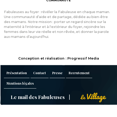
COMMUNAUTÉ
Fabuleuses au foyer : révéler la Fabuleuse en chaque maman.
Une communauté d’aide et de partage, dédiée au bien-être
des mamans. Notre mission : porter un regard sincère sur la
maternité à l'intérieur et à l'extérieur du foyer, rejoindre les
femmes dans leur vie réelle et non rêvée, et donner la parole
aux mamans d’aujourd’hui.
Conception et réalisation : Progressif Media
Présentation
Contact
Presse
Recrutement
Mentions légales
Le mail des Fabuleuses