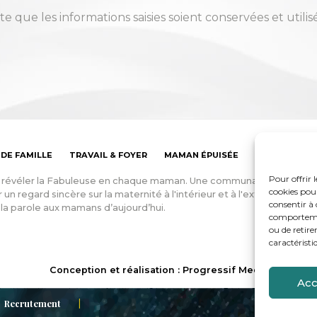
te que les informations saisies soient conservées et utili
 DE FAMILLE
TRAVAIL & FOYER
MAMAN ÉPUISÉE
BOUTIQUE
Pour offrir 
: révéler la Fabuleuse en chaque maman. Une communauté d’aide e
cookies pour
 un regard sincère sur la maternité à l'intérieur et à l'extérieur du fo
consentir à 
la parole aux mamans d’aujourd’hui.
comportement
ou de retire
caractéristi
Conception et réalisation : Progressif Media
Acc
Recrutement
Le mail