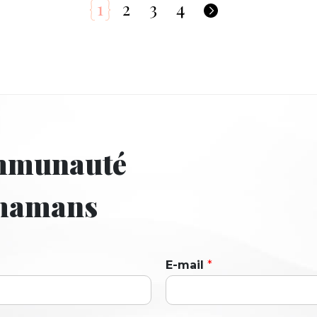
1
2
3
4
ommunauté
 mamans
E-mail
*