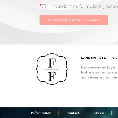
*
En validant ce formulaire, j’accep
JE VEUX RECEVOIR LE MAIL DU MATIN
DANS MA TÊTE
VIE
Fabuleuses au foyer 
Notre mission : porter
non rêvée, et donner 
Présentation
Contact
Presse