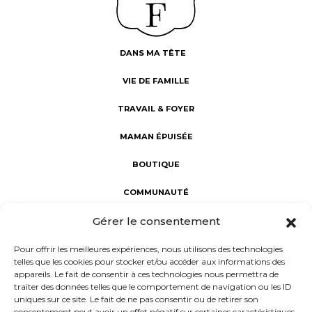
DANS MA TÊTE
VIE DE FAMILLE
TRAVAIL & FOYER
MAMAN ÉPUISÉE
BOUTIQUE
COMMUNAUTÉ
Gérer le consentement
Fabuleuses au foyer : révéler la Fabuleuse en chaque maman.
Une communauté d’aide et de partage, dédiée au bien-être
Pour offrir les meilleures expériences, nous utilisons des technologies
des mamans. Notre mission : porter un regard sincère sur la
telles que les cookies pour stocker et/ou accéder aux informations des
maternité à l'intérieur et à l'extérieur du foyer, rejoindre les
appareils. Le fait de consentir à ces technologies nous permettra de
femmes dans leur vie réelle et non rêvée, et donner la parole
traiter des données telles que le comportement de navigation ou les ID
aux mamans d’aujourd’hui.
uniques sur ce site. Le fait de ne pas consentir ou de retirer son
consentement peut avoir un effet négatif sur certaines caractéristiques