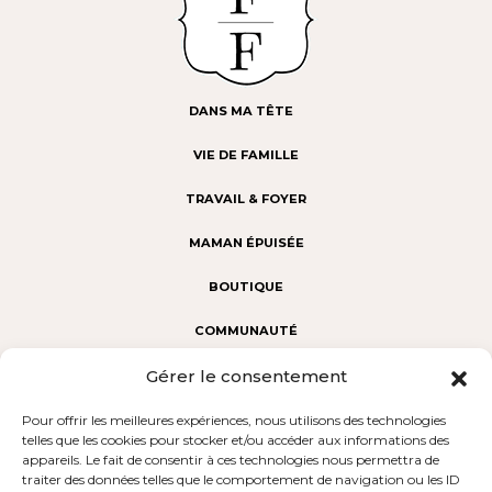
DANS MA TÊTE
VIE DE FAMILLE
TRAVAIL & FOYER
MAMAN ÉPUISÉE
BOUTIQUE
COMMUNAUTÉ
Gérer le consentement
Fabuleuses au foyer : révéler la Fabuleuse en chaque maman.
Une communauté d’aide et de partage, dédiée au bien-être
Pour offrir les meilleures expériences, nous utilisons des technologies
des mamans. Notre mission : porter un regard sincère sur la
telles que les cookies pour stocker et/ou accéder aux informations des
maternité à l'intérieur et à l'extérieur du foyer, rejoindre les
appareils. Le fait de consentir à ces technologies nous permettra de
femmes dans leur vie réelle et non rêvée, et donner la parole
traiter des données telles que le comportement de navigation ou les ID
aux mamans d’aujourd’hui.