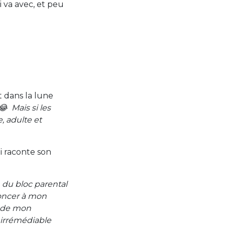
 va avec, et peu
t dans la lune
😂 Mais si les
, adulte et
i raconte son
, du bloc parental
noncer à mon
s de mon
 irrémédiable