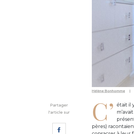
Hélène Bonhomme
C’
était i
Partager
m’avait
l'article sur
présent
pères) racontaien
consacrer à leur f