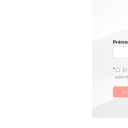
Prén
*
En
soien
JE 