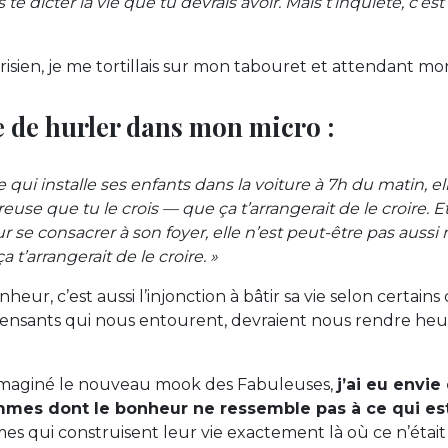
s te dicter la vie que tu devrais avoir. Mais t’inquiète, c’es
risien, je me tortillais sur mon tabouret et attendant mo
ie de hurler dans mon micro :
ne qui installe ses enfants dans la voiture à 7h du matin, e
use que tu le crois — que ça t’arrangerait de le croire. Et
ur se consacrer à son foyer, elle n’est peut-être pas aus
a t’arrangerait de le croire. »
heur, c’est aussi l’injonction à bâtir sa vie selon certains 
pensants qui nous entourent, devraient nous rendre heu
i imaginé le nouveau mook des Fabuleuses,
j’ai eu envie
mmes dont le bonheur ne ressemble pas à ce qui es
s qui construisent leur vie exactement là où ce n’était