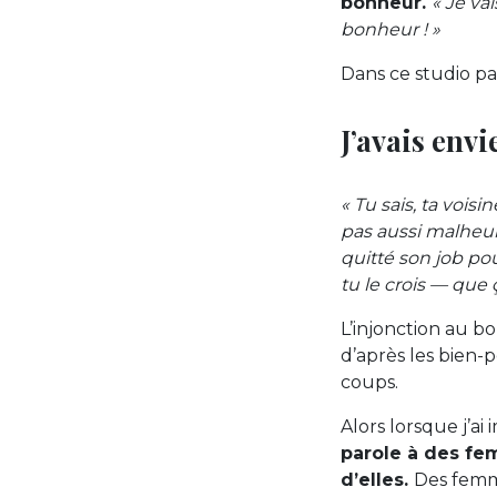
bonheur.
« Je vai
bonheur ! »
Dans ce studio pa
J’avais env
« Tu sais, ta voisi
pas aussi malheure
quitté son job po
tu le crois — que ç
L’injonction au bon
d’après les bien-
coups.
Alors lorsque j’a
parole à des fe
d’elles.
Des femme