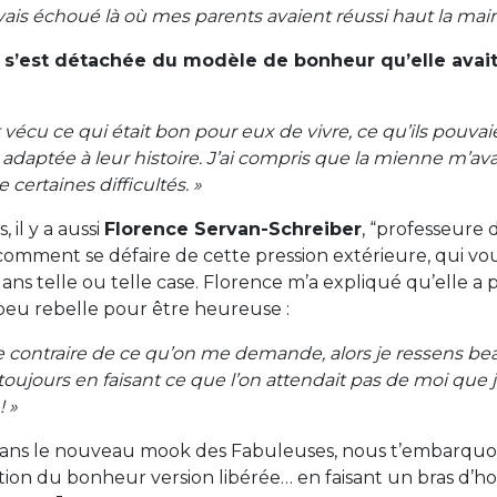
’avais échoué là où mes parents avaient réussi haut la main
 s’est détachée du modèle de bonheur qu’elle avait
vécu ce qui était bon pour eux de vivre, ce qu’ils pouvaie
daptée à leur histoire. J’ai compris que la mienne m’avai
 certaines difficultés. »
 il y a aussi
Florence Servan-Schreiber
, “professeure 
comment se défaire de cette pression extérieure, qui vo
ns telle ou telle case. Florence m’a expliqué qu’elle a
peu rebelle pour être heureuse :
e le contraire de ce qu’on me demande, alors je ressens b
t toujours en faisant ce que l’on attendait pas de moi que 
 »
: dans le nouveau mook des Fabuleuses, nous t’embarqu
tion du bonheur version libérée… en faisant un bras d’