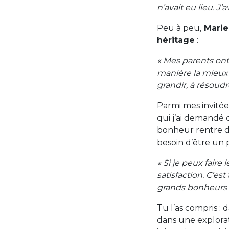
n’avait eu lieu. J
Peu à peu,
Marie
héritage
:
« Mes parents ont 
manière la mieux a
grandir, à résoudre
Parmi mes invitées,
qui j’ai demandé 
bonheur rentre da
besoin d’être un 
« Si je peux fair
satisfaction. C’es
grands bonheurs !
Tu l’as compris 
dans une explora