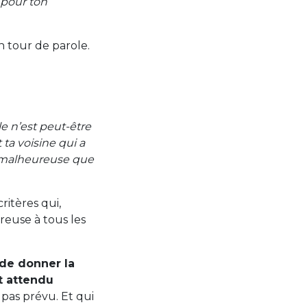
t pour ton
n tour de parole.
lle n’est peut-être
 ta voisine qui a
si malheureuse que
critères qui,
reuse à tous les
 de donner la
t attendu
 pas prévu. Et qui