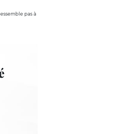
e ressemble pas à
é