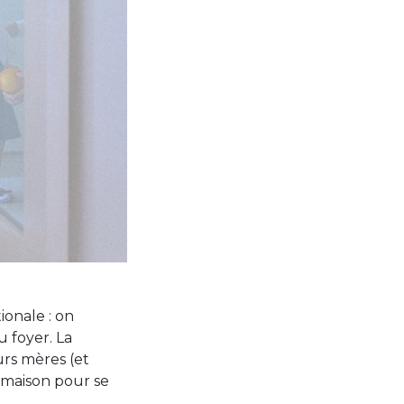
tionale : on
 foyer. La
urs mères (et
a maison pour se