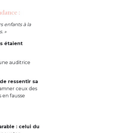
ndance :
s enfants à la
. »
és étaient
une auditrice
 de ressentir sa
ndamner ceux des
s en fausse
arable : celui du