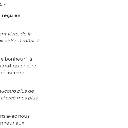
. »
 reçu en
nt vivre, de la
t aidée à mûrir, à
de bonheur”, à
udrait que notre
 précisément
eaucoup plus de
j’ai créé mes plus
ons avec nous
honneur aux