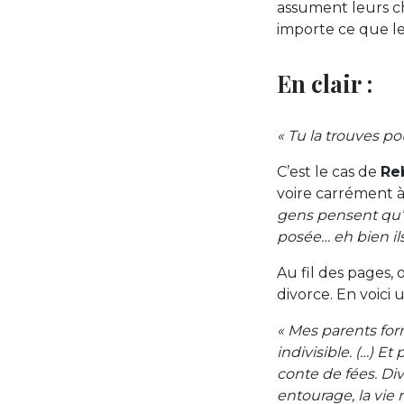
assument leurs ch
importe ce que l
En clair :
« Tu la trouves pou
C’est le cas de
Re
voire carrément à
gens pensent qu’o
posée… eh bien il
Au fil des pages,
divorce. En voici u
« Mes parents form
indivisible. (…) 
conte de fées. Di
entourage, la vie