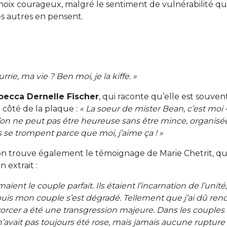
oix courageux, malgré le sentiment de vulnérabilité qui
es autres en pensent.
rrie, ma vie ? Ben moi, je la kiffe. »
becca Dernelle Fischer
, qui raconte qu’elle est souven
 côté de la plaque :
« La soeur de mister Bean, c’est moi 
n ne peut pas être heureuse sans être mince, organisée
s se trompent parce que moi, j’aime ça ! »
 on trouve également le témoignage de Marie Chetrit, qu
n extrait :
aient le couple parfait. Ils étaient l’incarnation de l’unité
Et puis mon couple s’est dégradé. Tellement que j’ai dû re
vorcer a été une transgression majeure. Dans les couple
 n’avait pas toujours été rose, mais jamais aucune rupture