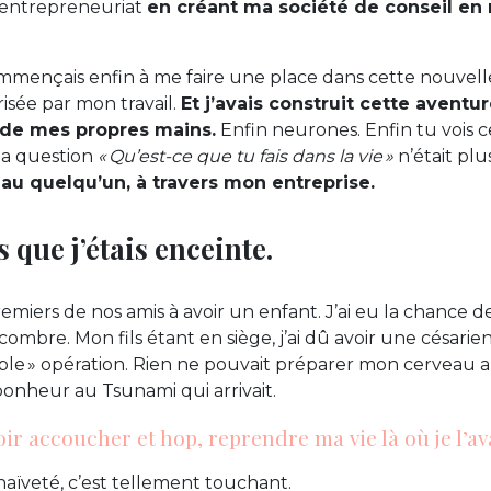
l’entrepreneuriat
en créant ma société de conseil en
.
commençais enfin à me faire une place dans cette nouvelle 
isée par mon travail.
Et j’avais construit cette aventu
 de mes propres mains.
Enfin neurones. Enfin tu vois 
la question
« Qu’est-ce que tu fais dans la vie »
n’était pl
au quelqu’un, à travers mon entreprise.
s que j’étais enceinte.
remiers de nos amis à avoir un enfant. J’ai eu la chance 
ombre. Mon fils étant en siège, j’ai dû avoir une césarie
le » opération. Rien ne pouvait préparer mon cerveau a
onheur au Tsunami qui arrivait.
ir accoucher et hop, reprendre ma vie là où je l’ava
aïveté, c’est tellement touchant.