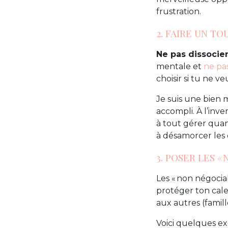
frustration.
2. FAIRE UN TO
Ne pas dissocier 
mentale et
ne pa
choisir si tu ne ve
Je suis une bien 
accompli. À l’inv
à tout gérer quan
à désamorcer les 
3. POSER LES «
Les « non négocia
protéger ton calen
aux autres (famill
Voici quelques ex