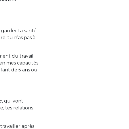
à garder ta santé
itre, tu n’as pas à
ment du travail
 en mes capacités
nfant de 5 ans ou
e
, qui vont
, tes relations
travailler après