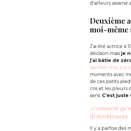
d’ailleurs assené
Deuxième as
moi-même su
J’ai été actrice à
décision mais
je 
j’ai bâtie de zé
sacrifier moi, sur
moments avec mes 
de ces petits pied
cris et les pleurs 
sens.
C’est juste
« Comment qu’on 
dédoublement.
Il y a parfois des