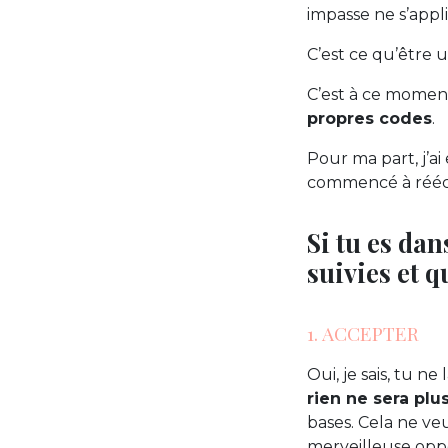
impasse ne s’appl
C’est ce qu’être u
C’est à ce moment
propres codes
.
Pour ma part, j’a
commencé à réécr
Si tu es dan
suivies et q
1. ACCEPTER
Oui, je sais, tu ne 
rien ne sera pl
bases. Cela ne ve
merveilleuse oppo