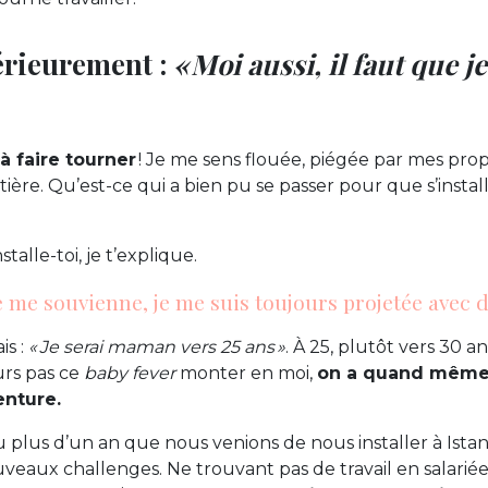
térieurement :
« Moi aussi, il faut que j
 à faire tourner
! Je me sens flouée, piégée par mes prop
ntière. Qu’est-ce qui a bien pu se passer pour que s’insta
talle-toi, je t’explique.
e me souvienne, je me suis toujours projetée avec d
is :
« Je serai maman vers 25 ans »
. À 25, plutôt vers 30 an
urs pas ce
baby fever
monter en moi,
on a quand même
enture.
u plus d’un an que nous venions de nous installer à Istan
eaux challenges. Ne trouvant pas de travail en salariée,