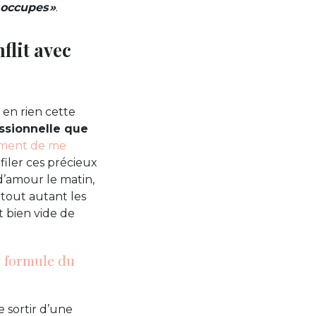
 occupes »
.
flit avec
e en rien cette
essionnelle que
timent de me
filer ces précieux
d’amour le matin,
e tout autant les
nt bien vide de
a formule du
e sortir d’une