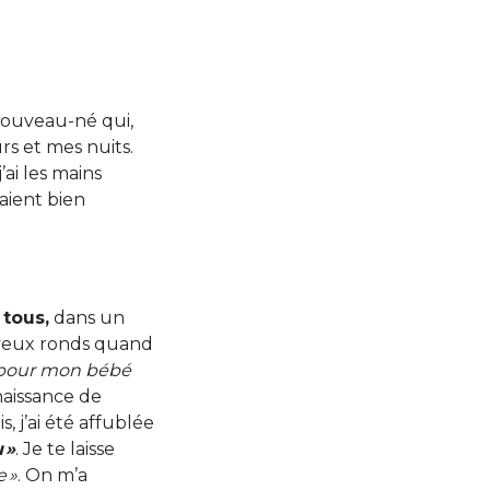
 nouveau-né qui,
rs et mes nuits.
 j’ai les mains
aient bien
 tous,
dans un
s yeux ronds quand
e pour mon bébé
naissance de
 j’ai été affublée
 »
. Je te laisse
 »
. On m’a