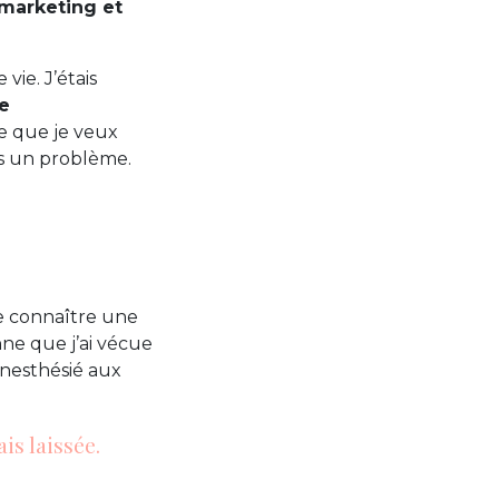
 marketing et
vie. J’étais
re
ce que je veux
us un problème.
de connaître une
nne que j’ai vécue
nesthésié aux
is laissée.