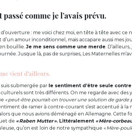
st passé comme je l’avais prévu.
 d’ouverture : me voici chez moi, en tête à tête avec ce
t d’un amour inconditionnel, mais accapare aussi mes jou
n bouillie.
Je me sens comme une merde
. D’ailleurs,
ournée. Jusque là, pas de surprises, Les Maternelles m’av
e vient d’ailleurs.
 suis submergée par
le sentiment d’être seule contre
 culturels sont très différents. On me regarde avec de
que
« peut-être pourrait-on trouver une solution de gard
ntiment de ramer à contre-courant s’est accentué à la 
lors que nous avions déménagé en Allemagne. Cette fois,
quet de
« Raben Mutter »
. Littéralement
« Mère-corbeau
leuse, qu’on est loin de notre sympathique
« Mère-poule