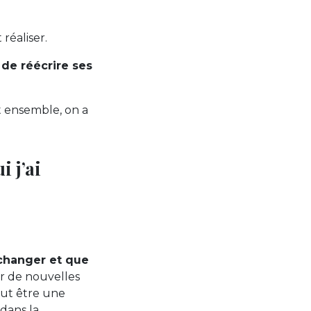
 réaliser.
 de réécrire ses
t ensemble, on a
i j’ai
 changer et que
ur de nouvelles
eut être une
dans la