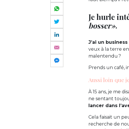
Je hurle in
bosser »
.
J’ai un business
veux à la terre e
malentendu ?
Prends un café, ins
Aussi loin que j
À 15 ans, je me disa
ne sentant toujo
lancer dans l’av
Cela faisait un pe
recherche de nouv