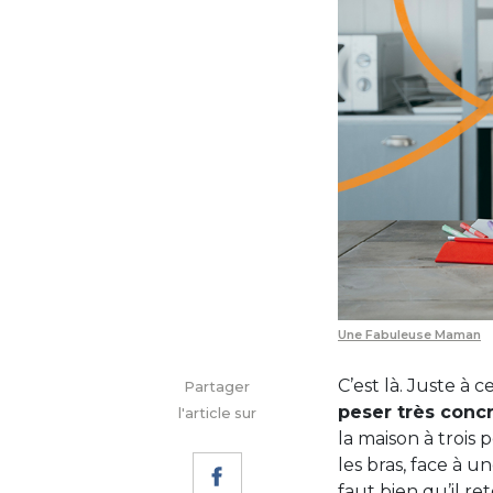
Une Fabuleuse Maman
C’est là. Juste à
Partager
peser très conc
l'article sur
la maison à trois 
les bras, face à u
faut bien qu’il ret