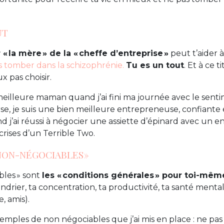
UT
« la mère » de la « cheffe d’entreprise »
peut t’aider 
s tomber dans la schizophrénie.
Tu es un tout
. Et à ce t
ux pas choisir.
meilleure maman quand j’ai fini ma journée avec le senti
erse, je suis une bien meilleure entrepreneuse, confiante
d j’ai réussi à négocier une assiette d’épinard avec un e
crises d’un Terrible Two.
 NON-NÉGOCIABLES »
bles » sont
les « conditions générales » pour toi-mêm
drier, ta concentration, ta productivité, ta santé mentale
e, amis).
emples de non négociables que j’ai mis en place : ne pas 