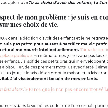
 avec aplomb :
« Tu as choisi d’avoir des enfants, tu t’en
pect de mon problème : je suis en con
r mes choix de vie.
 100% dans la décision d’avoir des enfants et je ne regrett
ne suis pas prête pour autant à sacrifier ma vie prof
ro et qui me nourrit intellectuellement.
J’aurai le sen
 la place publique.
En même temps, je ne veux pas laisser 
enfants. J’ai soif de ces petits bras qui m’enveloppent 
s à bisouiller, de ces premiers mots lus avec fierté. J’aim
qui un jour, je le sais, déserteront la maison et la laissero
 vital. J’ai viscéralement besoin de mes enfants.
fait alors ? »
Parce que je n’ai pas encore trouvé l
 moments dans la vie où les codes que l’on connaît pour s