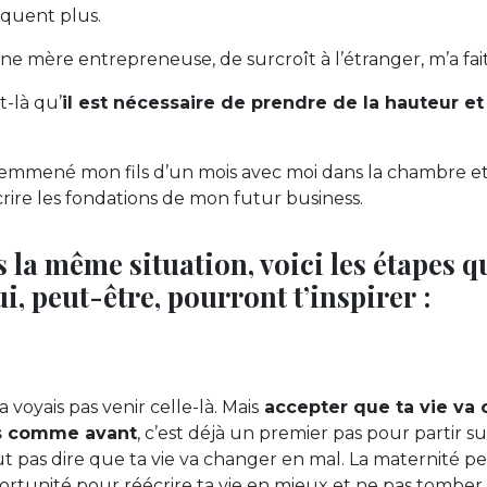
iquent plus.
ne mère entrepreneuse, de surcroît à l’étranger, m’a fait
-là qu’
il est nécessaire de prendre de la hauteur et
i emmené mon fils d’un mois avec moi dans la chambre e
ire les fondations de mon futur business.
s la même situation, voici les étapes qu
ui, peut-être, pourront t’inspirer :
la voyais pas venir celle-là. Mais
accepter que ta vie va
us comme avant
, c’est déjà un premier pas pour partir s
ut pas dire que ta vie va changer en mal. La maternité p
rtunité pour réécrire ta vie en mieux et ne pas tomber 