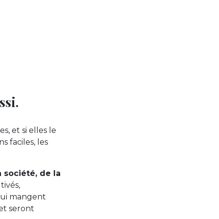
ssi.
 et si elles le
s faciles, les
 société, de la
tivés,
 qui mangent
et seront