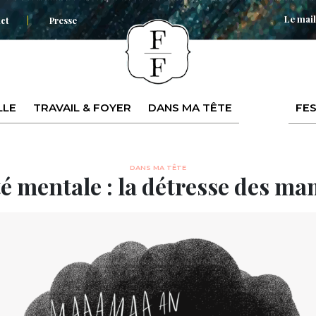
Le mail
ct
Presse
LLE
TRAVAIL & FOYER
DANS MA TÊTE
FES
DANS MA TÊTE
é mentale : la détresse des m