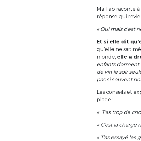
Ma Fab raconte à s
réponse qui revien
« Oui mais c’est 
Et si elle dit qu
qu’elle ne sait m
monde,
elle a dr
enfants dorment 
de vin le soir seul
pas si souvent n
Les conseils et ex
plage :
« T’as trop de cho
« C’est la charge 
« T’as essayé les 