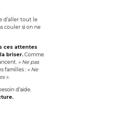
 d’aller tout le
s couler si on ne
s ces attentes
la briser.
Comme
vancent.
« Ne pas
 familles :
« Ne
es »
.
esoin d’aide.
cture.