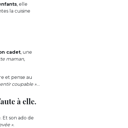
enfants
, elle
tes la cuisine
son cadet
, une
ette maman,
ire et pense au
entir coupable »
…
aute à elle.
e. Et son ado de
revée »
.