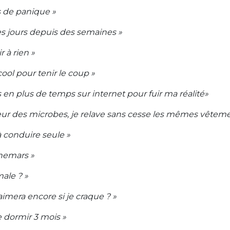
es de panique »
les jours depuis des semaines »
ir à rien »
cool pour tenir le coup »
 en plus de temps sur internet pour fuir ma réalité»
peur des microbes, je relave sans cesse les mêmes vêtem
 à conduire seule »
chemars »
male ? »
imera encore si je craque ? »
e dormir 3 mois »