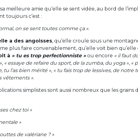
a meilleure amie qu’elle se sent vidée, au bord de l’impl
t toujours c’est :
normal, on se sent toutes comme ça »
.
’elle a des angoisses
, qu’elle croule sous une montagne
ême plus faire convenablement, qu’elle voit bien qu’elle 
oit à
« tu es trop perfectionniste »
ou encore
« il faut 
»
,
« essaye de refaire du sport, de la zumba, du yoga »
,
« 
e, tu l’as bien mérité »
,
« tu fais trop de lessives, de notre
os vêtements »
.
plications simplistes sont aussi nombreux que les grains d
ses chez toi »
mentale »
gouttes de valériane ? »