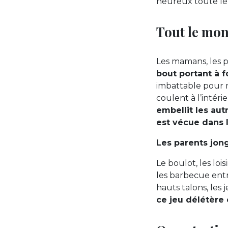
heureux toute leu
Tout le mond
Les mamans, les p
bout portant à 
imbattable pour me
coulent à l’intéri
embellit les aut
est vécue dans 
Les parents jong
Le boulot, les loisi
les barbecue entre
hauts talons, les
ce jeu délétère 