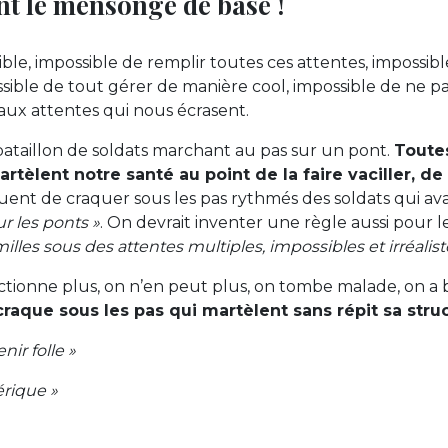
nt le mensonge de base !
ible, impossible de remplir toutes ces attentes, impossible
sible de tout gérer de manière cool, impossible de ne pa
 aux attentes qui nous écrasent.
ataillon de soldats marchant au pas sur un pont.
Toute
rtèlent notre santé au point de la faire vaciller, de 
quent de craquer sous les pas rythmés des soldats qui a
r les ponts »
. On devrait inventer une règle aussi pour les
milles sous des attentes multiples, impossibles et irréalist
nctionne plus, on n’en peut plus, on tombe malade, on a b
 craque sous les pas qui martèlent sans répit sa stru
nir folle »
érique »