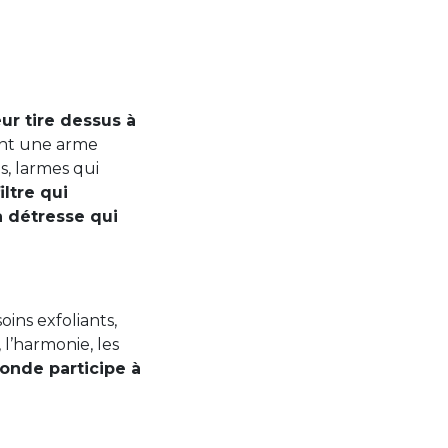
eur tire dessus à
sont une arme
s, larmes qui
iltre qui
a détresse qui
 soins exfoliants,
 l’harmonie, les
monde participe à