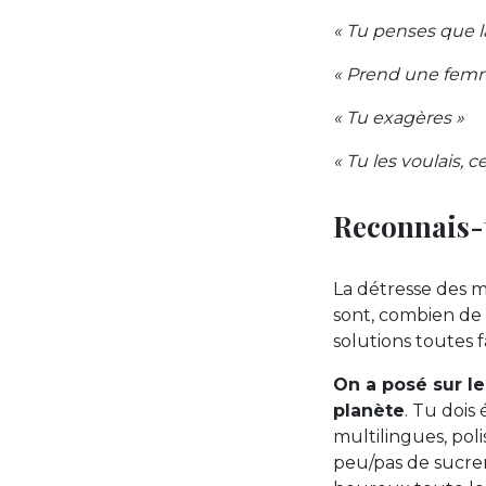
« Tu penses que l
« Prend une fem
« Tu exagères »
« Tu les voulais, c
Reconnais-t
La détresse des ma
sont, combien de f
solutions toutes f
On a posé sur le
planète
. Tu dois
multilingues, pol
peu/pas de sucrer