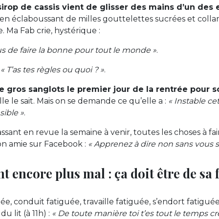
sirop de cassis vient de glisser des mains d’un des 
l en éclaboussant de milles gouttelettes sucrées et collan
. Ma Fab crie, hystérique :
us de faire la bonne pour tout le monde »
.
:
« T’as tes règles ou quoi ? »
.
e gros sanglots le premier jour de la rentrée pour 
le le sait. Mais on se demande ce qu’elle a :
« Instable c
sible »
.
ssant en revue la semaine à venir, toutes les choses à fa
on amie sur Facebook :
« Apprenez à dire non sans vous s
ent encore plus mal : ça doit être de sa f
uée, conduit fatiguée, travaille fatiguée, s’endort fatigué
du lit (à 11h) :
« De toute manière toi t’es tout le temps c