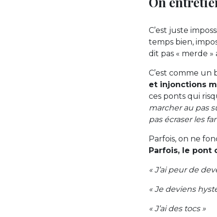
On entretie
C’est juste imposs
temps bien, impos
dit pas « merde »
C’est comme un b
et injonctions ma
ces ponts qui ris
marcher au pas su
pas écraser les fa
Parfois, on ne fo
Parfois, le pont
« J’ai peur de deve
« Je deviens hyst
« J’ai des tocs »