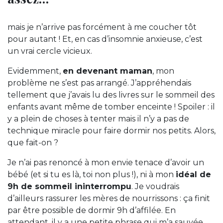
mais je n’arrive pas forcément à me coucher tôt
pour autant ! Et, en cas d’insomnie anxieuse, c’est
un vrai cercle vicieux.
Evidemment,
en devenant maman
, mon
problème ne s’est pas arrangé. J’appréhendais
tellement que j’avais lu des livres sur le sommeil des
enfants avant même de tomber enceinte ! Spoiler : il
y a plein de choses à tenter mais il n’y a pas de
technique miracle pour faire dormir nos petits. Alors,
que fait-on ?
Je n’ai pas renoncé à mon envie tenace d’avoir un
bébé (et si tu es là, toi non plus !), ni à mon
idéal de
9h de sommeil ininterrompu
. Je voudrais
d’ailleurs rassurer les mères de nourrissons : ça finit
par être possible de dormir 9h d’affilée. En
attendant, il y a une petite phrase qui m’a sauvée