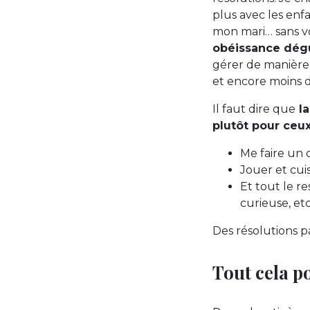
plus avec les enf
mon mari… sans v
obéissance dégu
gérer de manière i
et encore moins 
Il faut dire que
la
plutôt pour ceu
Me faire un c
Jouer et cui
Et tout le re
curieuse, etc
Des résolutions p
Tout cela p