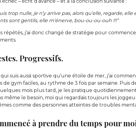
échec – écrit d’avance – et à la conclusion suivante :
s trop nulle, je n’y arrive pas, alors qu’elle, regarde, elle e
ts sont gentils, elle m’énerve, bou-ou-ou-ouh !!!”
s répétés, j’ai donc changé de stratégie pour commence
ements.
stes. Progressifs.
qui suis aussi sportive qu’une étoile de mer, j’ai comme
es de gym faciles, au rythme de 3 fois par semaine. Puis d
uelques mois plus tard, je les pratique quotidiennement,
sens même le besoin, moi qui regardais toujours les joggeu
-mêmes comme des personnes atteintes de troubles ment
commencé à prendre du temps pour moi