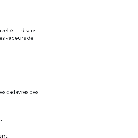
vel An… disons,
des vapeurs de
les cadavres des
.
ent.