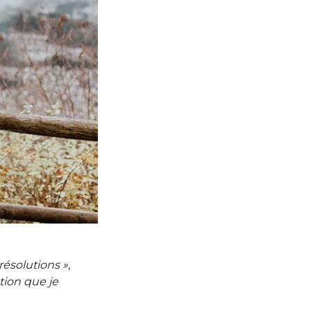
résolutions »
,
tion que je