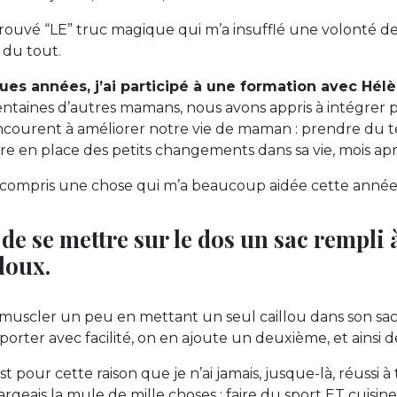
trouvé “LE” truc magique qui m’a insufflé une volonté d
s du tout.
lques années, j’ai participé à une formation avec H
taines d’autres mamans, nous avons appris à intégrer p
ncourent à améliorer notre vie de maman : prendre du t
e en place des petits changements dans sa vie, mois ap
’ai compris une chose qui m’a beaucoup aidée cette année
 de se mettre sur le dos un sac rempli
loux.
e muscler un peu en mettant un seul caillou dans son sac
porter avec facilité, on en ajoute un deuxième, et ainsi d
est pour cette raison que je n’ai jamais, jusque-là, réussi à
argeais la mule de mille choses : faire du sport ET cuisine