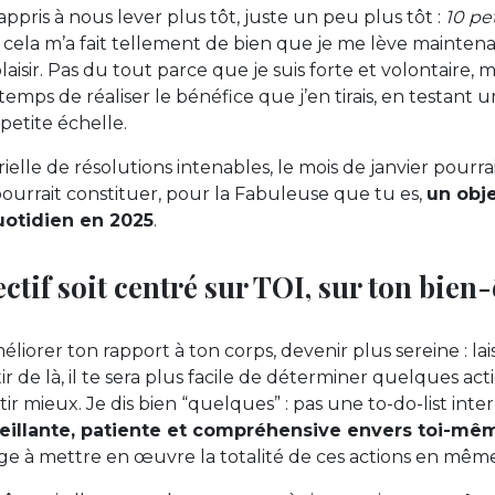
ppris à nous lever plus tôt, juste un peu plus tôt :
10 pe
 cela m’a fait tellement de bien que je me lève mainte
plaisir. Pas du tout parce que je suis forte et volontaire, 
temps de réaliser le bénéfice que j’en tirais, en testant 
petite échelle.
elle de résolutions intenables, le mois de janvier pourra
pourrait constituer, pour la Fabuleuse que tu es,
un obje
uotidien en 2025
.
ctif soit centré sur TOI, sur ton bien-
liorer ton rapport à ton corps, devenir plus sereine : lais
tir de là, il te sera plus facile de déterminer quelques ac
ir mieux. Je dis bien “quelques” : pas une to-do-list int
veillante, patiente et compréhensive envers toi-mê
blige à mettre en œuvre la totalité de ces actions en mêm