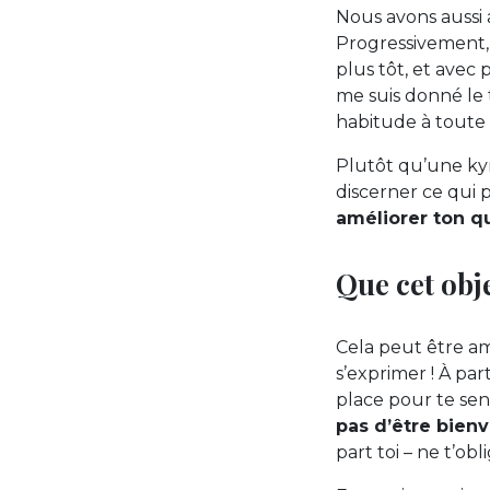
Nous avons aussi a
Progressivement,
plus tôt, et avec 
me suis donné le 
habitude à toute 
Plutôt qu’une kyri
discerner ce qui 
améliorer ton q
Que cet obje
Cela peut être amé
s’exprimer ! À par
place pour te sent
pas d’être bien
part toi – ne t’o