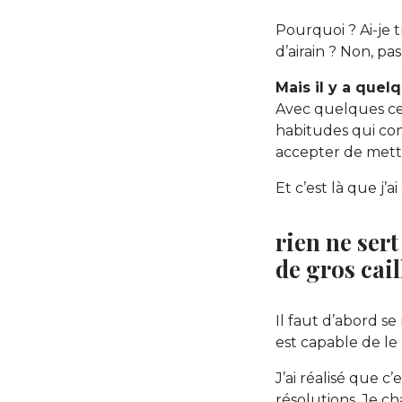
Pourquoi ? Ai-je 
d’airain ? Non, pa
Mais il y a que
Avec quelques cen
habitudes qui co
accepter de mettr
Et c’est là que j
rien ne sert
de gros cail
Il faut d’abord s
est capable de le 
J’ai réalisé que c’
résolutions. Je ch