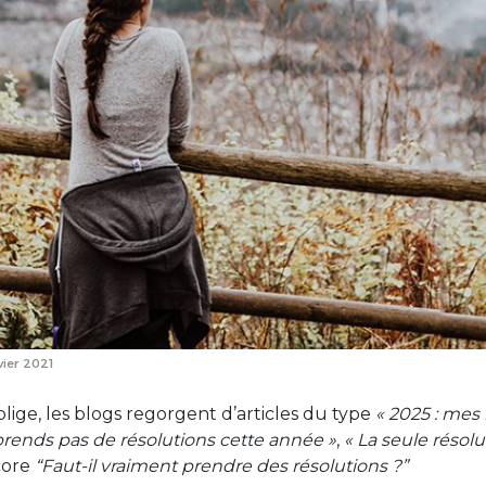
vier 2021
ige, les blogs regorgent d’articles du type
« 2025 : mes 
prends pas de résolutions cette année »
,
« La seule résolu
core
“Faut-il vraiment prendre des résolutions ?”