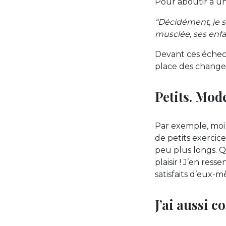
Pour aboutir à un 
“Décidément, je sui
musclée, ses enfan
Devant ces échec
place des chang
Petits. Mode
Par exemple, moi 
de petits exercic
peu plus longs. Q
plaisir ! J’en res
satisfaits d’eux
J’ai aussi 