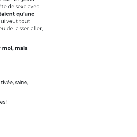
ête de sexe avec
étaient qu’une
ui veut tout
u de laisser-aller,
r moi, mais
tivée, saine,
s !