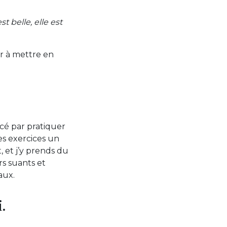
st belle, elle est
r à mettre en
ncé par pratiquer
es exercices un
 et j’y prends du
rs suants et
aux.
.