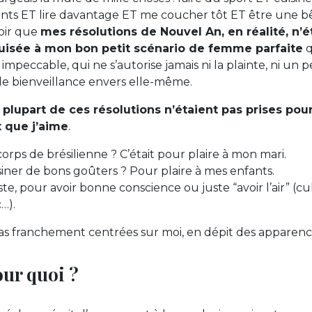
ants ET lire davantage ET me coucher tôt ET être une b
oir que
mes résolutions de Nouvel An, en réalité, n’
isée à mon bon petit scénario de femme parfaite
q
mpeccable, qui ne s’autorise jamais ni la plainte, ni un pe
de bienveillance envers elle-même.
 plupart de ces résolutions n’étaient pas prises pou
x que j’aime
.
orps de brésilienne ? C’était pour plaire à mon mari.
siner de bons goûters ? Pour plaire à mes enfants.
ste, pour avoir bonne conscience ou juste “avoir l’air” (cul
…).
as franchement centrées sur moi, en dépit des apparence
our quoi ?