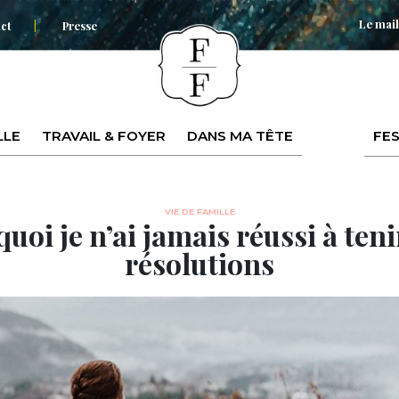
Le mail
ct
Presse
LLE
TRAVAIL & FOYER
DANS MA TÊTE
FES
VIE DE FAMILLE
uoi je n’ai jamais réussi à ten
résolutions