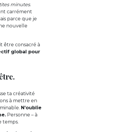
tites minutes
.
nant carrément
mais parce que je
une nouvelle
it être consacré à
ctif global pour
être.
se ta créativité
tions à mettre en
erminable.
N’oublie
me.
Personne – à
e temps.