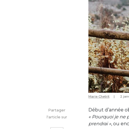
Marie Chetrit
2 jan
Début d’année obl
Partager
« Pourquoi je ne 
l'article sur
prendrai »
, ou en