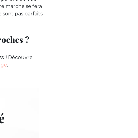
re marche se fera
 sont pas parfaits
roches ?
ussi ! Découvre
age
.
é