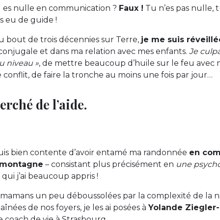
 es nulle en communication ?
Faux !
Tu n’es pas nulle, 
 eu de guide !
Au bout de trois décennies sur Terre,
je me suis réveillé
conjugale et dans ma relation avec mes enfants.
Je culp
au niveau »
, de mettre beaucoup d’huile sur le feu avec m
e conflit, de faire la tronche au moins une fois par jour…
herché de l’aide.
 suis bien contente d’avoir entamé ma randonnée
en com
 montagne
– consistant plus précisément en
une psycho
qui j’ai beaucoup appris !
 mamans un peu déboussolées par la complexité de la na
înées de nos foyers, je les ai posées à
Yolande Ziegler
 coach de vie à Strasbourg.