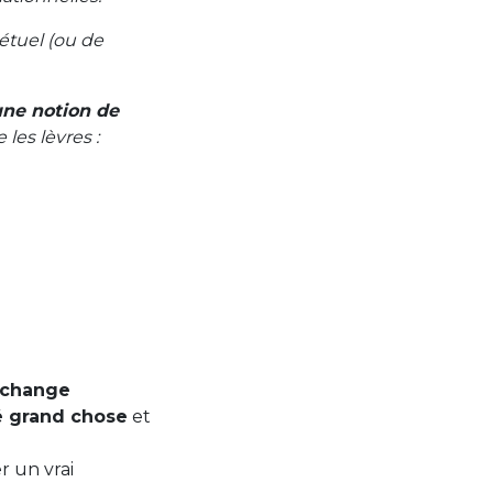
étuel (ou de
ne notion de
les lèvres :
a change
é grand chose
et
 un vrai