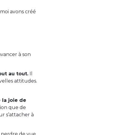
 moi avons créé
avancer à son
ut au tout.
Il
elles attitudes.
e
la joie de
sion que de
ur s’attacher à
 perdre de vue