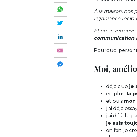
À la maison, nos 
l’ignorance réci
Et on se retrouve 
communication i
Pourquoi personne
Moi, amélio
déjà que
je
en plus,
la 
et puis
mon 
j’ai déjà ess
j’ai déjà lu 
je suis touj
en fait, je c