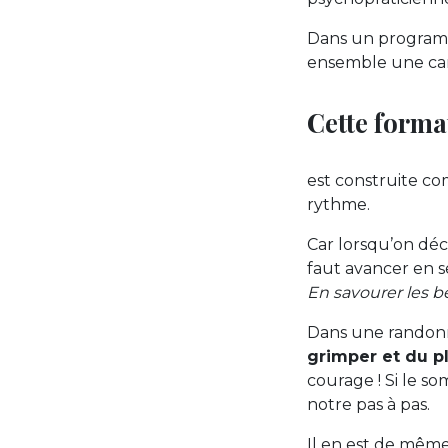
Dans un programme
ensemble une carte
Cette forma
est construite co
rythme.
Car lorsqu’on dé
faut avancer en s
En savourer les b
Dans une randonn
grimper et du p
courage ! Si le so
notre pas à pas.
Il en est de mêm