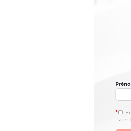
Prén
*
En
soien