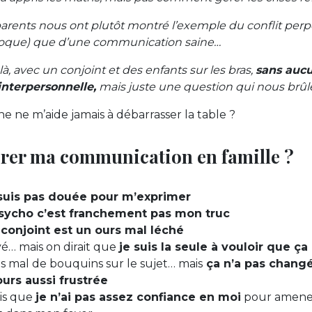
parents nous ont plutôt montré l’exemple du conflit perp
proque) que d’une communication saine…
là, avec un conjoint et des enfants sur les bras,
sans aucu
nterpersonnelle,
mais juste une question qui nous brûle 
 ne m’aide jamais à débarrasser la table ?
rer ma communication en famille ?
 suis pas douée pour m’exprimer
psycho c’est franchement pas mon truc
conjoint est un ours mal léché
ayé… mais on dirait que
je suis la seule à vouloir que ç
pas mal de bouquins sur le sujet… mais
ça n’a pas chang
ours aussi frustrée
rois que
je n’ai pas assez confiance en moi
pour amener