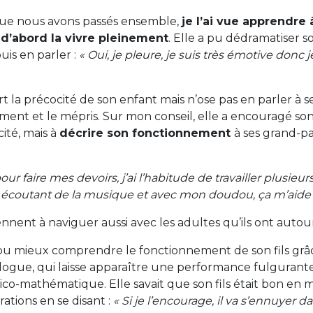
que nous avons passés ensemble,
je l’ai vue apprendre 
 d’abord la vivre pleinement
. Elle a pu dédramatiser s
puis en parler :
« Oui, je pleure, je suis très émotive donc 
t la précocité de son enfant mais n’ose pas en parler à 
gement et le mépris. Sur mon conseil, elle a encouragé so
ité, mais à
décrire son fonctionnement
à ses grand-p
our faire mes devoirs, j’ai l’habitude de travailler plusieu
coutant de la musique et avec mon doudou, ça m’aide c
nnent à naviguer aussi avec les adultes qu’ils ont auto
a pu mieux comprendre le fonctionnement de son fils gr
ogue, qui laisse apparaître une performance fulgurant
co-mathématique. Elle savait que son fils était bon en m
rations en se disant :
« Si je l’encourage, il va s’ennuyer d