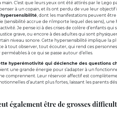
 main. C’est que leurs yeux ont été attirés par le Lego pa
t penser à un copain, et ils ont perdu de vue leur objectif i
hypersensibilité
, dont les manifestations peuvent êtr
e (sensibilité accrue de n’importe lequel des sens), une
tivité. Je pense ici à des crises de colère d’enfants qui 
njustice grave, ou encore à des adultes qui sont physiq
rtain niveau sonore. Cette hypersensibilité implique la 
 à tout observer, tout écouter, qui rend ces personnes
ar perméables à ce qui se passe autour d’elles.
ette hyperémotivité qui déclenche des questions ch
oient une grande énergie pour s’adapter à un fonctionn
 ne comprennent. Leur réservoir affectif est complètement
motionnelles d’autant plus fortes, laissant les parents d
ut également être de grosses difficulté