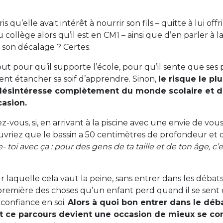
 qu’elle avait intérêt à nourrir son fils – quitte à lui offr
u collège alors qu’il est en CM1 – ainsi que d’en parler à l
 son décalage ? Certes.
out pour qu’il supporte l’école, pour qu’il sente que ses
nt étancher sa soif d’apprendre. Sinon,
le risque le pl
e désintéresse complètement du monde scolaire et 
casion.
vous, si, en arrivant à la piscine avec une envie de vous 
vriez que le bassin a 50 centimètres de profondeur et 
- toi avec ça : pour des gens de ta taille et de ton âge, c’
ur laquelle cela vaut la peine, sans entrer dans les débats,
première des choses qu’un enfant perd quand il se sent d
a confiance en soi.
Alors à quoi bon entrer dans le déba
ut ce parcours devient une occasion de mieux se con