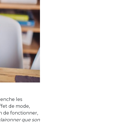
lenche les
effet de mode,
n de fonctionner,
 claironner que son