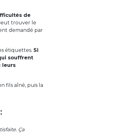
fficultés de
peut trouver le
ement demandé par
es étiquettes.
Si
qui souffrent
 leurs
fils aîné, puis la
:
sfaite. Ça