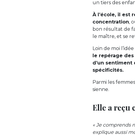
un tiers des enfa
À l’école, il est
concentration
, 
bon résultat de f
le maître, et se 
Loin de moi l’idé
le repérage des 
d’un sentiment d
spécificités.
Parmi les femmes 
sienne.
Elle a reçu
« Je comprends mi
explique aussi mo