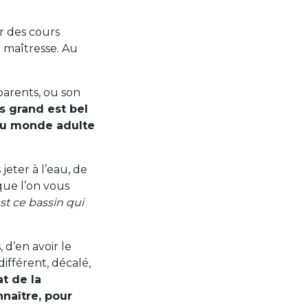
ir des cours
a maîtresse. Au
 parents, ou son
us grand est bel
du monde adulte
jeter à l’eau, de
que l’on vous
est ce bassin qui
 d’en avoir le
ifférent, décalé,
t de la
naître, pour