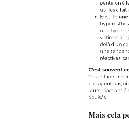
pantalon à la
qui les a fai
Ensuite
une 
hyperesthési
une hyperréac
victimes d’i
delà d’un ce
une tendance
réactives, c
C’est souvent c
Ces enfants dépl
partagent pas, ni
leurs réactions é
épuisés.
Mais cela pe