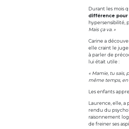
Durant les mois 
différence pour
hypersensibilité, 
Mais ça va. »
Carine a découver
elle craint le ju
à parler de précoc
lui était utile :
« Mamie, tu sais, p
même temps, en é
Les enfants appre
Laurence, elle, 
rendu du psychol
raisonnement logi
de freiner ses aspi