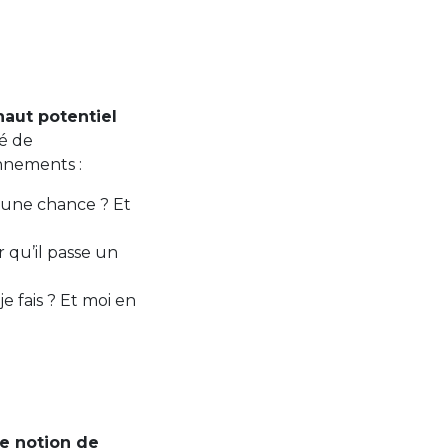
haut potentiel
té de
onnements :
 une chance ? Et
 qu’il passe un
e fais ? Et moi en
ne notion de