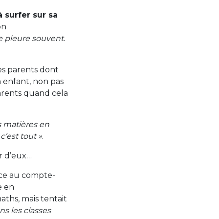
à surfer sur sa
on
je pleure souvent.
ses parents dont
n enfant, non pas
arents quand cela
rs matières en
’est tout »
.
ur d’eux…
âce au compte-
e en
aths, mais tentait
ans les classes