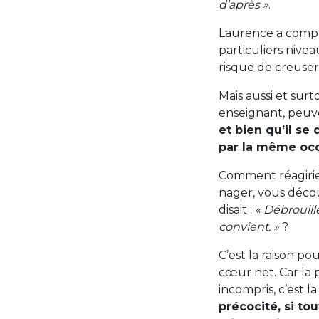
d’après »
.
Laurence a compris
particuliers nivea
risque de creuser
Mais aussi et surt
enseignant, peuve
et bien qu’il s
par la même oc
Comment réagiriez-
nager, vous décou
disait :
« Débrouille
convient. »
?
C’est la raison po
cœur net. Car la 
incompris, c’est l
précocité, si to