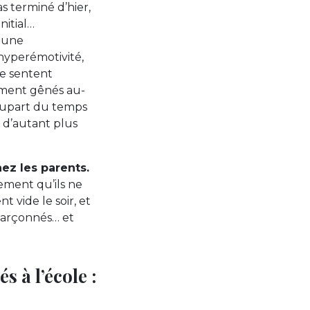
s terminé d’hier,
nitial…
e une
 hyperémotivité,
se sentent
uement gênés au-
plupart du temps
 d’autant plus
ez les parents.
ement qu’ils ne
 vide le soir, et
ésarçonnés… et
s à l’école :