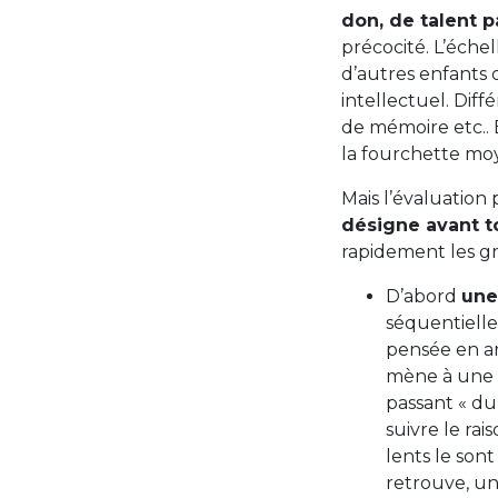
don, de talent p
précocité. L’éche
d’autres enfants 
intellectuel. Diff
de mémoire etc.. 
la fourchette m
Mais l’évaluation
désigne avant t
rapidement les gra
D’abord
une
séquentielle
pensée en ar
mène à une a
passant « du
suivre le rai
lents le sont
retrouve, un