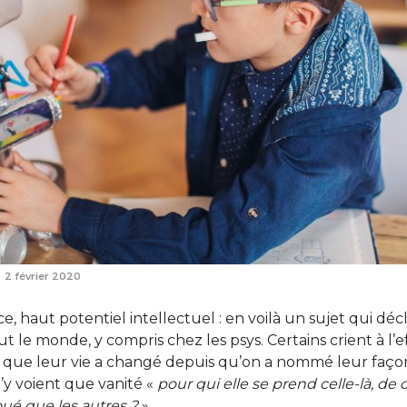
2 février 2020
e, haut potentiel intellectuel : en voilà un sujet qui déc
ut le monde, y compris chez les psys. Certains crient à l’
t que leur vie a changé depuis qu’on a nommé leur faço
’y voient que vanité «
pour qui elle se prend celle-là, de
oué que les autres ?
».