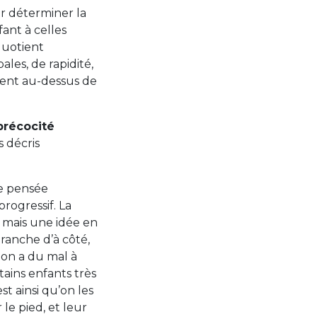
pour déterminer la
ant à celles
quotient
ales, de rapidité,
ment au-dessus de
précocité
s décris
ne pensée
rogressif. La
 mais une idée en
branche d’à côté,
 on a du mal à
tains enfants très
st ainsi qu’on les
le pied, et leur