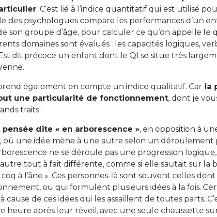
articulier
. C’est lié à l’indice quantitatif qui est utilisé 
lle des psychologues compare les performances d’un enf
de son groupe d’âge, pour calculer ce qu’on appelle le 
érents domaines sont évalués : les capacités logiques, verb
Est dit précoce un enfant dont le QI se situe très large
oyenne.
 prend également en compte un indice qualitatif. Car
la 
out une particularité de fonctionnement
, dont je vou
nds traits :
 pensée dite « en arborescence »
, en opposition à u
, où une idée mène à une autre selon un déroulement p
borescence ne se déroule pas une progression logique,
utre tout à fait différente, comme si elle sautait sur la 
 coq à l’âne ». Ces personnes-là sont souvent celles dont
sonnement, ou qui formulent plusieurs idées à la fois. Cer
 à cause de ces idées qui les assaillent de toutes parts. C’e
e heure après leur réveil, avec une seule chaussette sur 