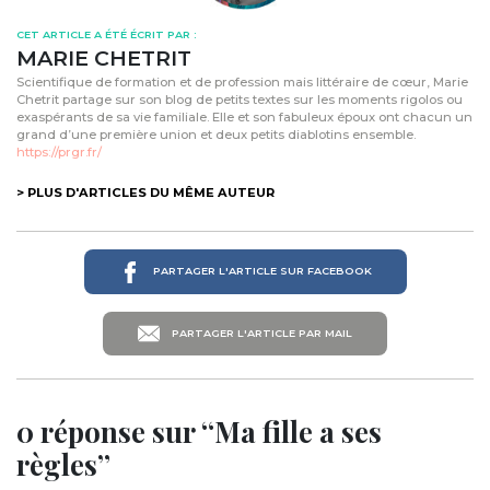
CET ARTICLE A ÉTÉ ÉCRIT PAR :
MARIE CHETRIT
Scientifique de formation et de profession mais littéraire de cœur, Marie
Chetrit partage sur son blog de petits textes sur les moments rigolos ou
exaspérants de sa vie familiale. Elle et son fabuleux époux ont chacun un
grand d’une première union et deux petits diablotins ensemble.
https://prgr.fr/
> PLUS D'ARTICLES DU MÊME AUTEUR
PARTAGER L'ARTICLE SUR FACEBOOK
PARTAGER L'ARTICLE PAR MAIL
0 réponse sur “Ma fille a ses
règles”