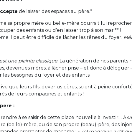
ccepte
de laisser des espaces au père.*
e sa propre mère ou belle-mère pourrait lui reprocher
cuper des enfants ou d’en laisser trop à son mari** !
e il peut être difficile de lâcher les rênes du foyer.
Mê
’est une plainte classique
. La génération de nos parents
les, devenues mères, à lâcher prise – et donc à déléguer 
r les besognes du foyer et des enfants.
rive que leurs fils, devenus pères, soient à peine confor
rès de leurs compagnes et enfants !
père :
rendre à se saisir de cette place nouvelle à investir…
à s
re (belle)-mère, ou de son propre (beau)-père, des injon
emandes pressantes de madame : «
Tel magazine a dit que