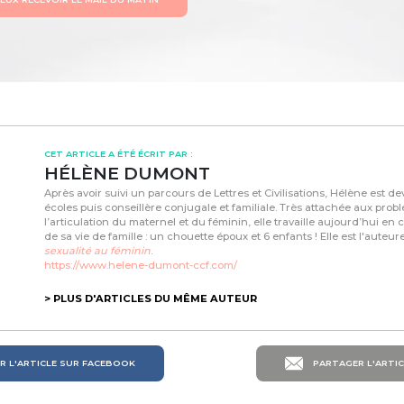
CET ARTICLE A ÉTÉ ÉCRIT PAR :
HÉLÈNE DUMONT
Après avoir suivi un parcours de Lettres et Civilisations, Hélène est 
écoles puis conseillère conjugale et familiale. Très attachée aux pro
l’articulation du maternel et du féminin, elle travaille aujourd’hui en 
de sa vie de famille : un chouette époux et 6 enfants ! Elle est l'auteur
sexualité au féminin
.
https://www.helene-dumont-ccf.com/
> PLUS D'ARTICLES DU MÊME AUTEUR
 L'ARTICLE SUR FACEBOOK
PARTAGER L'ARTIC