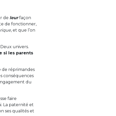
er de
leur
façon
te de fonctionner,
orique
, et que l’on
 Deux univers.
si les parents
ce de réprimandes
es conséquences
désengagement du
sse faire
i. La paternité et
on ses qualités et