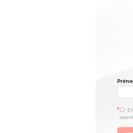
Prén
*
En
soien
JE 