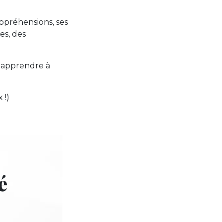
appréhensions, ses
es, des
, apprendre à
 !)
é