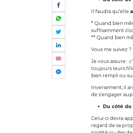
Il faudra qu’elle
a
* Quand bien mêm
suffisamment s’oc
** Quand bien mêm
Vous me suivez ?
Je vous assure :
c
toujours leurs fil
bien rempli ou su
Inversement, il ar
de s’engager aup
Du côté du 
Celui-ci devra app
regard de sa prop
société ou des d