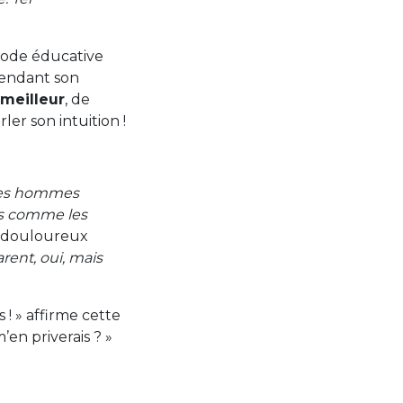
mode éducative
pendant son
 meilleur
, de
rler son intuition !
es hommes
s comme les
ut douloureux
rent, oui, mais
s ! » affirme cette
’en priverais ? »