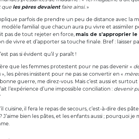
t que
les pères devaient
faire ainsi.
»
mplique parfois de prendre un peu de distance avec la 
 modèle familial que chacun aura pu vivre et assimiler 
git pas de tout rejeter en force,
mais de s’approprier le
n de vivre et d’apporter sa touche finale. Bref : laisser pa
est pas si évident qu’il y paraît !
re que les femmes protestent pour ne pas devenir «
d
s
», les pères insistent pour ne pas se convertir en «
mère
e bonne guerre, me direz-vous. Mais c’est aussi et surto
it l’expérience d’une impossible conciliation :
devenir pa
l cuisine, il fera le repas de secours, c’est-à-dire des pâte
 J’aime bien les pâtes, et les enfants aussi ; pourquoi je m
mme.