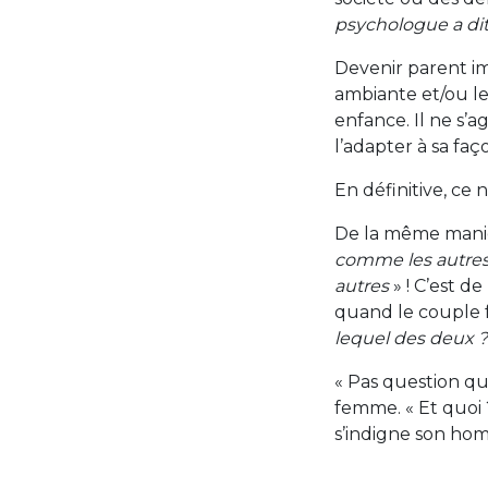
psychologue a di
Devenir parent i
ambiante et/ou le
enfance. Il ne s’a
l’adapter à sa faço
En définitive, ce n’
De la même maniè
comme les autre
autres
» ! C’est d
quand le couple fa
lequel des deux ?
« Pas question qu’i
femme. « Et quoi ?
s’indigne son ho