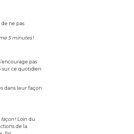
 de ne pas
me 5 minutes
!
 n’encourage pas
– sur ce quotidien
tés dans leur façon
a façon
! Loin du
ctions de la
. Tel