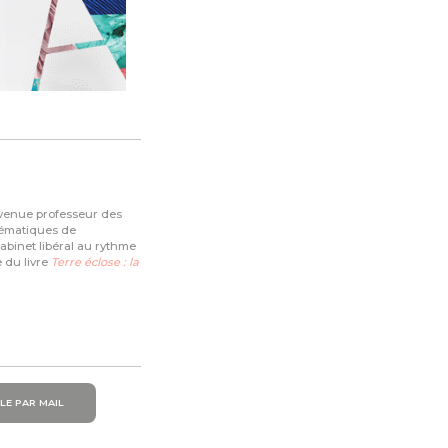
devenue professeur des
blématiques de
cabinet libéral au rythme
e du livre
Terre éclose : la
LE PAR MAIL