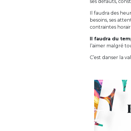
ses défauts, constr
Il faudra des heu
besoins, ses atten
contraintes horair
Il faudra du te
l’aimer malgré to
C’est danser la va