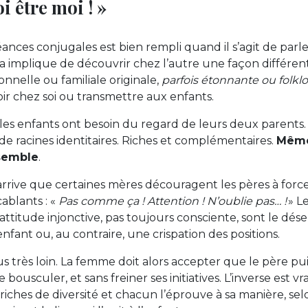
i être moi ! »
éances conjugales est bien rempli quand il s’agit de parl
la implique de découvrir chez l’autre une façon différen
nnelle ou familiale originale,
parfois étonnante ou folkl
oir chez soi ou transmettre aux enfants.
 les enfants ont besoin du regard de leurs deux parents.
 racines identitaires. Riches et complémentaires.
Même 
semble
.
il arrive que certaines mères découragent les pères à for
ablants : «
Pas comme ça ! Attention ! N’oublie pas… !
» L
 attitude injonctive, pas toujours consciente, sont le 
nfant ou, au contraire, une crispation des positions.
lus très loin. La femme doit alors accepter que le père pui
bousculer, et sans freiner ses initiatives. L’inverse est vra
riches de diversité et chacun l’éprouve à sa manière, sel