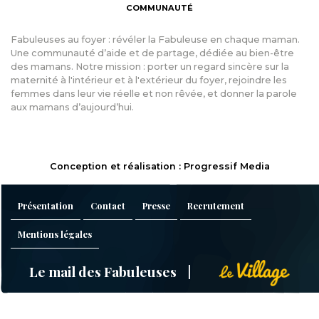
COMMUNAUTÉ
Fabuleuses au foyer : révéler la Fabuleuse en chaque maman.
Une communauté d’aide et de partage, dédiée au bien-être
des mamans. Notre mission : porter un regard sincère sur la
maternité à l'intérieur et à l'extérieur du foyer, rejoindre les
femmes dans leur vie réelle et non rêvée, et donner la parole
aux mamans d’aujourd’hui.
Conception et réalisation : Progressif Media
Présentation
Contact
Presse
Recrutement
Mentions légales
Le mail des Fabuleuses