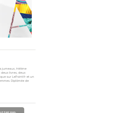
es jumeaux, Hélène
 deux livres, deux
que sur LePoint.fr et un
 femmes. Diplômée de
LE PAR MAIL