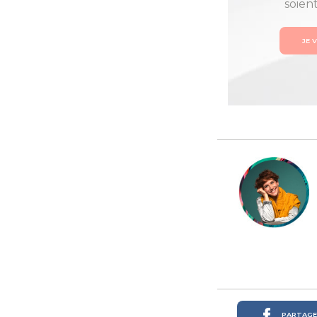
soien
JE 
PARTAGER