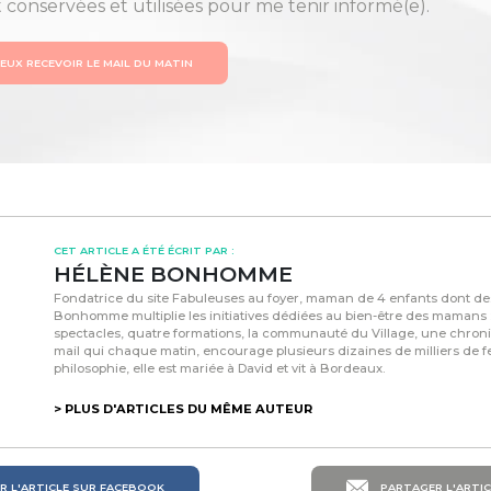
t conservées et utilisées pour me tenir informé(e).
VEUX RECEVOIR LE MAIL DU MATIN
CET ARTICLE A ÉTÉ ÉCRIT PAR :
HÉLÈNE BONHOMME
Fondatrice du site Fabuleuses au foyer, maman de 4 enfants dont d
Bonhomme multiplie les initiatives dédiées au bien-être des mamans :
spectacles, quatre formations, la communauté du Village, une chroni
mail qui chaque matin, encourage plusieurs dizaines de milliers de
philosophie, elle est mariée à David et vit à Bordeaux.
> PLUS D'ARTICLES DU MÊME AUTEUR
 L'ARTICLE SUR FACEBOOK
PARTAGER L'ARTIC