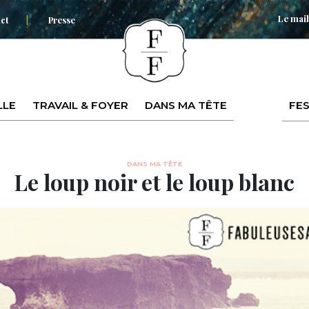
Le mail
ct
Presse
LLE
TRAVAIL & FOYER
DANS MA TÊTE
FES
DANS MA TÊTE
Le loup noir et le loup blanc