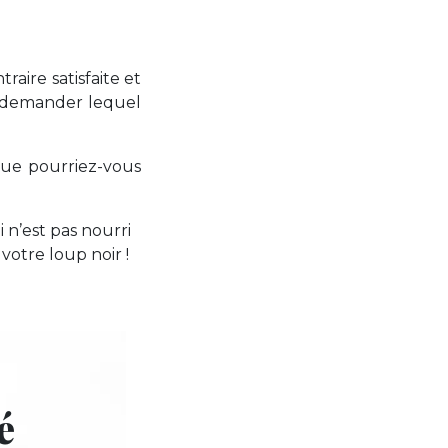
aire satisfaite et
s demander lequel
Que pourriez-vous
i n’est pas nourri
 votre loup noir !
é