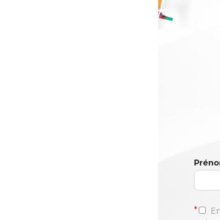
Prén
*
En