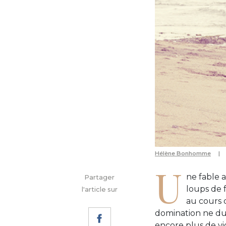
Hélène Bonhomme
U
ne fable 
Partager
loups de f
l'article sur
au cours d
domination ne dur
encore plus de v