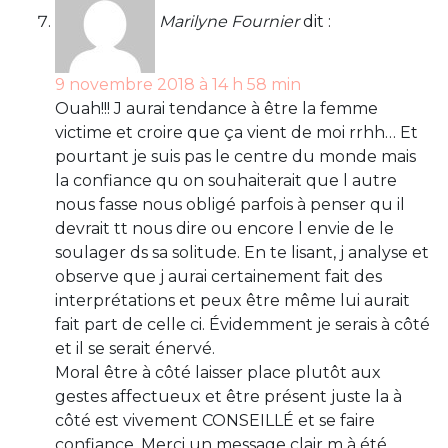
Marilyne Fournier
dit :
9 novembre 2018 à 14 h 58 min
Ouah!!! J aurai tendance à être la femme
victime et croire que ça vient de moi rrhh… Et
pourtant je suis pas le centre du monde mais
la confiance qu on souhaiterait que l autre
nous fasse nous obligé parfois à penser qu il
devrait tt nous dire ou encore l envie de le
soulager ds sa solitude. En te lisant, j analyse et
observe que j aurai certainement fait des
interprétations et peux être même lui aurait
fait part de celle ci. Évidemment je serais à côté
et il se serait énervé.
Moral être à côté laisser place plutôt aux
gestes affectueux et être présent juste la à
côté est vivement CONSEILLÉ et se faire
confiance. Merci un message clair m à été