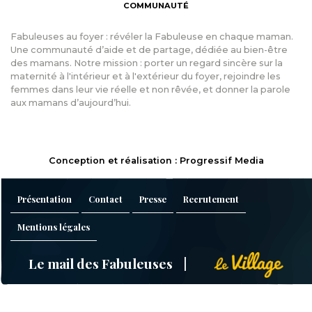
COMMUNAUTÉ
Fabuleuses au foyer : révéler la Fabuleuse en chaque maman.
Une communauté d’aide et de partage, dédiée au bien-être
des mamans. Notre mission : porter un regard sincère sur la
maternité à l'intérieur et à l'extérieur du foyer, rejoindre les
femmes dans leur vie réelle et non rêvée, et donner la parole
aux mamans d’aujourd’hui.
Conception et réalisation : Progressif Media
Présentation
Contact
Presse
Recrutement
Mentions légales
Le mail des Fabuleuses