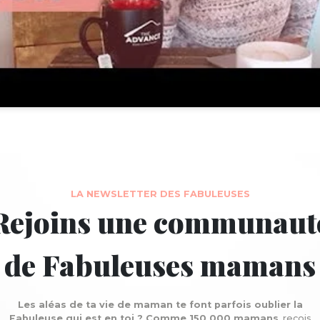
LA NEWSLETTER DES FABULEUSES
Rejoins une communaut
de Fabuleuses mamans
Les aléas de ta vie de maman te font parfois oublier la
Fabuleuse qui est en toi ? Comme 150 000 mamans
, reçois