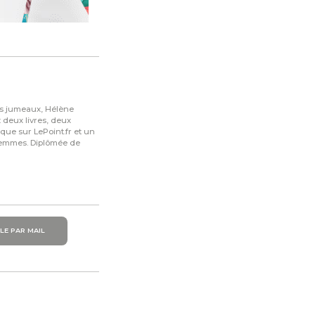
es jumeaux, Hélène
 deux livres, deux
que sur LePoint.fr et un
 femmes. Diplômée de
LE PAR MAIL