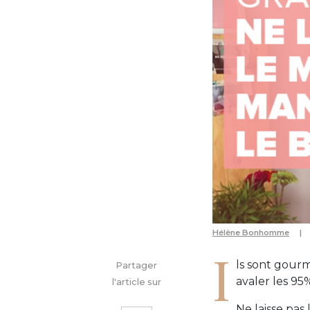
Hélène Bonhomme
I
ls sont gourm
Partager
avaler les 95
l'article sur
Ne laisse pas