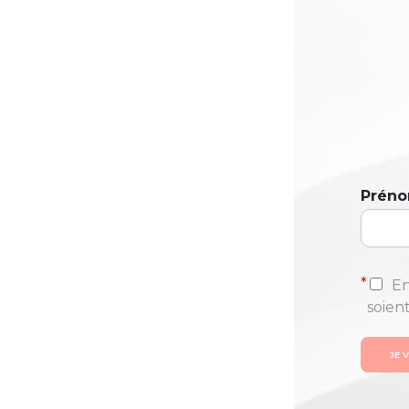
Prén
*
En
soien
JE 