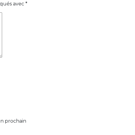
diqués avec
*
on prochain