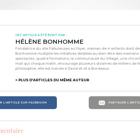
CET ARTICLE A ÉTÉ ÉCRIT PAR :
HÉLÈNE BONHOMME
Fondatrice du site Fabuleuses au foyer, maman de 4 enfants dont d
Bonhomme multiplie les initiatives dédiées au bien-être des mamans :
spectacles, quatre formations, la communauté du Village, une chroni
mail qui chaque matin, encourage plusieurs dizaines de milliers de
philosophie, elle est mariée à David et vit à Bordeaux.
> PLUS D'ARTICLES DU MÊME AUTEUR
 L'ARTICLE SUR FACEBOOK
PARTAGER L'ARTIC
mentaire