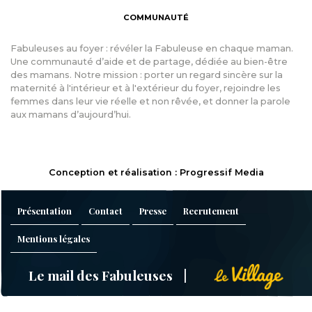
COMMUNAUTÉ
Fabuleuses au foyer : révéler la Fabuleuse en chaque maman.
Une communauté d’aide et de partage, dédiée au bien-être
des mamans. Notre mission : porter un regard sincère sur la
maternité à l'intérieur et à l'extérieur du foyer, rejoindre les
femmes dans leur vie réelle et non rêvée, et donner la parole
aux mamans d’aujourd’hui.
Conception et réalisation : Progressif Media
Présentation
Contact
Presse
Recrutement
Mentions légales
Le mail des Fabuleuses