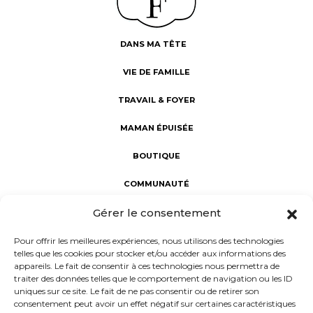
DANS MA TÊTE
VIE DE FAMILLE
TRAVAIL & FOYER
MAMAN ÉPUISÉE
BOUTIQUE
COMMUNAUTÉ
Gérer le consentement
Fabuleuses au foyer : révéler la Fabuleuse en chaque maman.
Une communauté d’aide et de partage, dédiée au bien-être
Pour offrir les meilleures expériences, nous utilisons des technologies
des mamans. Notre mission : porter un regard sincère sur la
telles que les cookies pour stocker et/ou accéder aux informations des
maternité à l'intérieur et à l'extérieur du foyer, rejoindre les
appareils. Le fait de consentir à ces technologies nous permettra de
femmes dans leur vie réelle et non rêvée, et donner la parole
traiter des données telles que le comportement de navigation ou les ID
aux mamans d’aujourd’hui.
uniques sur ce site. Le fait de ne pas consentir ou de retirer son
consentement peut avoir un effet négatif sur certaines caractéristiques