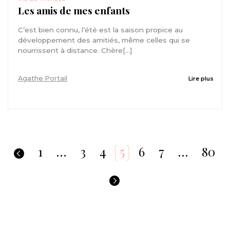
Les amis de mes enfants
C’est bien connu, l’été est la saison propice au
développement des amitiés, même celles qui se
nourrissent à distance. Chère[...]
Agathe Portail
Lire plus
1
…
3
4
5
6
7
…
80