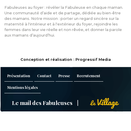
Fabuleuses au foyer : révéler la Fabuleuse en chaque maman.
Une communauté d’aide et de partage, dédiée au bien-être
des mamans. Notre mission : porter un regard sincère sur la
maternité à l'intérieur et à l'extérieur du foyer, rejoindre les
femmes dans leur vie réelle et non rêvée, et donner la parole
aux mamans d’aujourd’hui.
Conception et réalisation : Progressif Media
Présentation
Contact
Presse
Recrutement
Mentions légales
Le mail des Fabuleuses