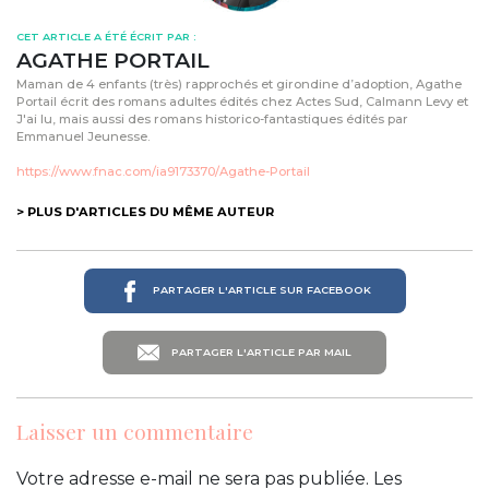
CET ARTICLE A ÉTÉ ÉCRIT PAR :
AGATHE PORTAIL
Maman de 4 enfants (très) rapprochés et girondine d’adoption, Agathe
Portail écrit des romans adultes édités chez Actes Sud, Calmann Levy et
J'ai lu, mais aussi des romans historico-fantastiques édités par
Emmanuel Jeunesse.
https://www.fnac.com/ia9173370/Agathe-Portail
> PLUS D'ARTICLES DU MÊME AUTEUR
PARTAGER L'ARTICLE SUR FACEBOOK
PARTAGER L'ARTICLE PAR MAIL
Laisser un commentaire
Votre adresse e-mail ne sera pas publiée.
Les