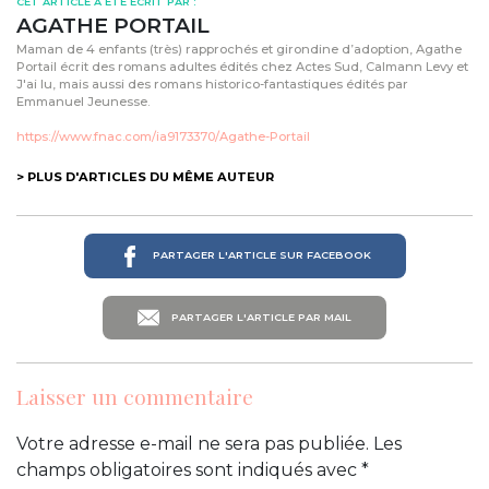
CET ARTICLE A ÉTÉ ÉCRIT PAR :
AGATHE PORTAIL
Maman de 4 enfants (très) rapprochés et girondine d’adoption, Agathe
Portail écrit des romans adultes édités chez Actes Sud, Calmann Levy et
J'ai lu, mais aussi des romans historico-fantastiques édités par
Emmanuel Jeunesse.
https://www.fnac.com/ia9173370/Agathe-Portail
> PLUS D'ARTICLES DU MÊME AUTEUR
PARTAGER L'ARTICLE SUR FACEBOOK
PARTAGER L'ARTICLE PAR MAIL
Laisser un commentaire
Votre adresse e-mail ne sera pas publiée.
Les
champs obligatoires sont indiqués avec
*