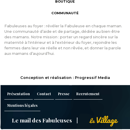
BOUTIQUE
COMMUNAUTÉ
Fabuleuses au foyer : révéler la Fabuleuse en chaque maman.
Une communauté d’aide et de partage, dédiée au bien-être
des mamans. Notre mission : porter un regard sincère sur la
maternité à l'intérieur et à l'extérieur du foyer, rejoindre les
femmes dans leur vie réelle et non rêvée, et donner la parole
aux mamans d’aujourd’hui.
Conception et réalisation : Progressif Media
Présentation
Contact
Presse
Recrutement
Mentions légales
Le mail des Fabuleuses