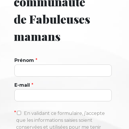
communauté
de Fabuleuses
mamans
Prénom
*
E-mail
*
*
En validant ce formulaire, j’accepte
que les informations saisies soient
conservées et utilisées pour me tenir