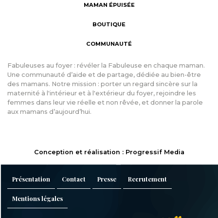
MAMAN ÉPUISÉE
BOUTIQUE
COMMUNAUTÉ
Fabuleuses au foyer : révéler la Fabuleuse en chaque maman.
Une communauté d’aide et de partage, dédiée au bien-être
des mamans. Notre mission : porter un regard sincère sur la
maternité à l'intérieur et à l'extérieur du foyer, rejoindre les
femmes dans leur vie réelle et non rêvée, et donner la parole
aux mamans d’aujourd’hui.
Conception et réalisation : Progressif Media
Présentation
Contact
Presse
Recrutement
Mentions légales