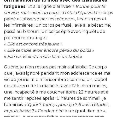
Un marathon de 18 mois avec des chaussures
fatiguées
. Et à la ligne d’arrivée ?
Bonne pour le
service, mais avec un corps à l’état d’épave
. Un corps
palpé et observé par les médecins, les internes et
les infirmières ; un corps perfusé, lavé à la bétadine,
passé au bistouri ; un corps épié avec inquiétude
par mon entourage :
«
Elle est encore très jaune
»
«
Elle semble avoir encore perdu du poids
»
«
Elle va avoir du mal à faire un bébé
»
Guérie, je n’en restais pas moins affaiblie. Ce corps
que j’avais ignoré pendant mon adolescence et ma
vie de jeune fille m’encombrait comme un rappel
douloureux de la maladie : avec 12 kilos en moins,
une incapacité à me coucher après 22 heures et à
me sentir reposée après 10 heures de sommeil, je
fulminais. «
Quoi ? Tout ça pour ça ? 6 ans d’études,
et puis basta ?
» Condamnée à un quotidien de «