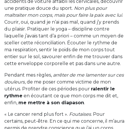
accidents de voiture affaibli les cervicales, découvrir
une pratique douce du sport.
Non plus pour
maltraiter mon corps, mais pour faire la paix avec lui
.
Courir, oui, quand je n’ai pas mal, quand j’y prends
du plaisir. Pratiquer le yoga – discipline contre
laquelle j’avais tant d’a priori – comme un moyen de
sceller cette réconciliation. Écouter le rythme de
ma respiration, sentir le poids de mon corps tout
entier sur le sol, savourer enfin de me trouver dans
cette enveloppe corporelle et pas dans une autre.
Pendant mes règles,
arrêter de me lamenter sur ces
douleurs
, de me poser comme victime de mon
utérus. Profiter de ces périodes pour
ralentir le
rythme
en écoutant ce que mon corps me dit et,
enfin,
me mettre à son diapason
.
« Le cancer rend plus fort ».
Foutaises
. Pour
certains, peut-être. En ce qui me concerne, il m’aura
permis de prendre conscience que j’ai un corps,