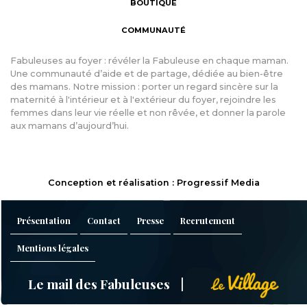
BOUTIQUE
COMMUNAUTÉ
Fabuleuses au foyer : révéler la Fabuleuse en chaque maman.
Une communauté d’aide et de partage, dédiée au bien-être
des mamans. Notre mission : porter un regard sincère sur la
maternité à l'intérieur et à l'extérieur du foyer, rejoindre les
femmes dans leur vie réelle et non rêvée, et donner la parole
aux mamans d’aujourd’hui.
Conception et réalisation : Progressif Media
Présentation
Contact
Presse
Recrutement
Mentions légales
Le mail des Fabuleuses