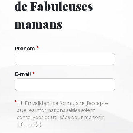
de Fabuleuses
mamans
Prénom
*
E-mail
*
*
En validant ce formulaire, j’accepte
que les informations saisies soient
conservées et utilisées pour me tenir
informé(e).