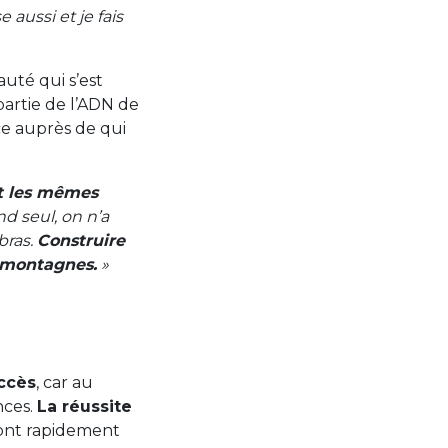
 aussi et je fais
uté qui s’est
 partie de l’ADN de
ce auprès de qui
nt les mêmes
d seul, on n’a
bras.
Construire
 montagnes.
»
uccès
, car au
nces.
La réussite
sont rapidement