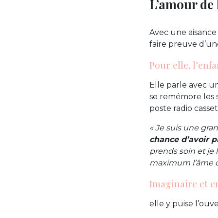
L’amour de 
Avec une aisance 
faire preuve d’un
Pour elle, l’enf
Elle parle avec un
se remémore les s
poste radio casse
« Je suis une gran
chance d’avoir pr
prends soin et je 
maximum l’âme d’
Imaginaire et en
elle y puise l’ouv