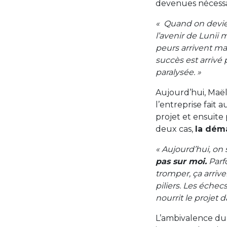
devenues nécessai
« Quand on devien
l’avenir de Lunii 
peurs arrivent mai
succès est arrivé
paralysée. »
Aujourd’hui, Maëll
l’entreprise fait
projet et ensuite 
deux cas,
la déma
« Aujourd’hui, on
pas sur moi.
Parfo
tromper, ça arriver
piliers. Les échec
nourrit le projet
L’ambivalence du 