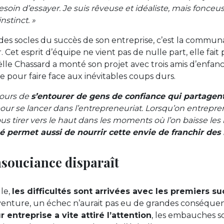
esoin d’essayer. Je suis rêveuse et idéaliste, mais fonceuse
nstinct. »
 des socles du succès de son entreprise, c’est la communa
 Cet esprit d’équipe ne vient pas de nulle part, elle fait
lle Chassard a monté son projet avec trois amis d’enfan
ie pour faire face aux inévitables coups durs.
jours de
s’entourer de gens de confiance qui partage
our se lancer dans l’entrepreneuriat. Lorsqu’on entrepren
s tirer vers le haut dans les moments où l’on baisse les 
permet aussi de nourrir cette envie de franchir des
nsouciance disparaît
le,
les difficultés sont arrivées avec les premiers s
venture, un échec n’aurait pas eu de grandes conséque
 entreprise a vite attiré l’attention
, les embauches 