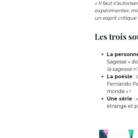
« Il faut s’autoris
expérimenter, mie
un esprit critique
Les trois s
La personn
Sagesse » do
la sagesse n’
La poésie
:
Fernando Pes
monde » !
Une série
: 
étrange et p