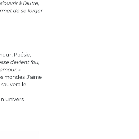
’ouvrir à l’autre,
rmet de se forger
our, Poésie,
sse devient fou,
l’amour. »
es mondes. J’aime
 sauvera le
un univers