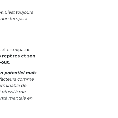
s. C’est toujours
 mon temps. »
lle s’expatrie
s repères et son
-out.
un potentiel mais
facteurs comme
nterminable de
t réussi à me
santé mentale en