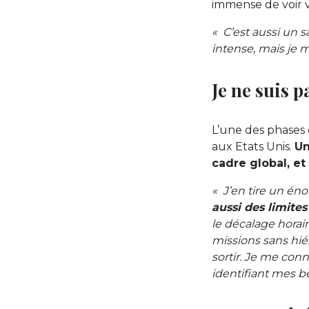
immense de voir v
« C’est aussi un s
intense, mais je 
Je ne suis
L’une des phases 
aux Etats Unis.
Un
cadre global, e
« J’en tire un én
aussi des limites
le décalage horair
missions sans hié
sortir. Je me con
identifiant mes be