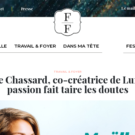
Le mail
ct
Presse
LLE
TRAVAIL & FOYER
DANS MA TÊTE
FES
TRAVAIL & FOYER
 Chassard, co-créatrice de Lun
passion fait taire les doutes