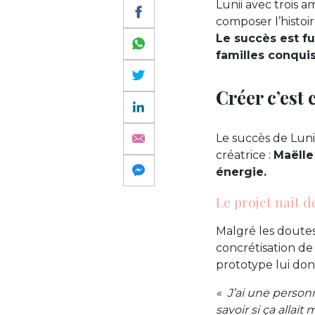
Lunii avec trois a
composer l’histoi
Le succès est fu
familles conqui
Créer c’est 
Le succès de Lunii
créatrice :
Maëlle
énergie.
Le projet naît d
Malgré les doutes
concrétisation de 
prototype lui don
« J’ai une person
savoir si ça allai