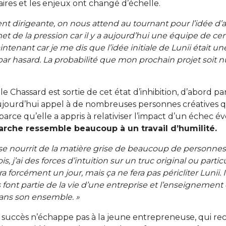
res et les enjeux ont changé d’échelle.
t dirigeante, on nous attend au tournant pour l’idée d’a
met de la pression car il y a aujourd’hui une équipe de c
ntenant car je me dis que l’idée initiale de Lunii était un
 par hasard. La probabilité que mon prochain projet soit
e Chassard est sortie de cet état d’inhibition, d’abord p
 aujourd’hui appel à de nombreuses personnes créatives q
parce qu’elle a appris à relativiser l’impact d’un échec é
rche ressemble beaucoup à un travail d’humilité.
 se nourrit de la matière grise de beaucoup de personnes
is, j’ai des forces d’intuition sur un truc original ou parti
a forcément un jour, mais ça ne fera pas péricliter Lunii. I
s font partie de la vie d’une entreprise et l’enseignement 
 dans son ensemble. »
succès n’échappe pas à la jeune entrepreneuse, qui reco