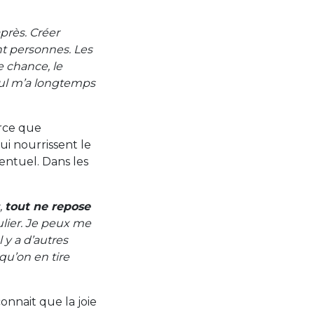
près. Créer
ent personnes. Les
e chance, le
 nul m’a longtemps
arce que
ui nourrissent le
ventuel. Dans les
,
tout ne repose
culier. Je peux me
l y a d’autres
qu’on en tire
nnait que la joie