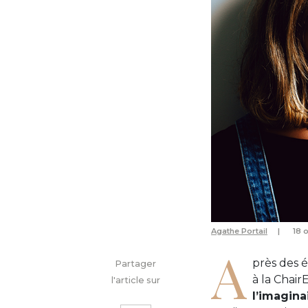
Agathe Portail
18 
A
près des 
Partager
à la Chair
l'article sur
l’imagin