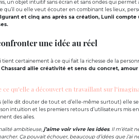
mis, un objet intuitif sans écran et sans ondes qui permet 
re qu’il ou elle veut écouter en combinant les lieux, per
lgurant et cinq ans après sa création, Lunii compte 
ses.
confronter une idée au réel
 tient certainement à ce qui fait la richesse de la personn
 Chassard allie créativité et sens du concret, amour
e ce qu’elle a découvert en travaillant sur l’imagina
 (elle dit douter de tout et d’elle-même surtout) elle se
son intuition et les premiers retours d’utilisateurs mis 
nent des ailes.
nalité ambitieuse,
j’aime voir vivre les idées
. Il m’était 
t marcher. Ça pouvait échouer, beaucoup d’idées que j’ai 