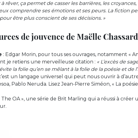
er à rêver, ça permet de casser les barrières, les croyances, s
ux comprendre ses émotions et ses peurs. La fiction pe
 pour être plus conscient de ses décisions. »
ources de jouvence de Maëlle Chassard
e
: Edgar Morin, pour tous ses ouvrages, notamment « Am
nt je retiens une merveilleuse citation :
« L’excès de sage
évite la folie qu’en se mêlant à la folie de la poésie et de 
 c’est un langage universel qui peut nous ouvrir à d’autr
oa, Pablo Neruda. Lisez Jean-Pierre Siméon, « La poésie
« The OA », une série de Brit Marling qui a réussi à créer 
ur.