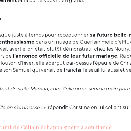
usement
et la porte s’ouvrit en grand.
»
casque juste à temps pour réceptionner
sa future belle
c enthousiasme
dans un nuage de Guerlain mêlé d’efflu
vait avertie, on était plutôt démonstratif chez les Noury. 
rs de
l’annonce officielle de leur futur mariage.
Raid
louson d’hiver, elle aperçut par-dessus l’épaule de Chri
 son Samuel qui venait de franchir le seuil lui aussi et ve
 tout de suite Maman, chez Celia on se serra la main pour 
ille on s’embrasse ! »
,
répondit Christine en lui collant su
raint de Célia n’échappa guère à son fiancé