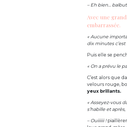
– Eh bien… balbuti
Avec une grande
embarrassée.
« Aucune importanc
dix minutes c’est l’
Puis elle se pench
« On a prévu le pa
C’est alors que d
velours rouge, bo
yeux brillants.
« Asseyez-vous da
s’habille et après
– Ouiiiiii !
piaillèr