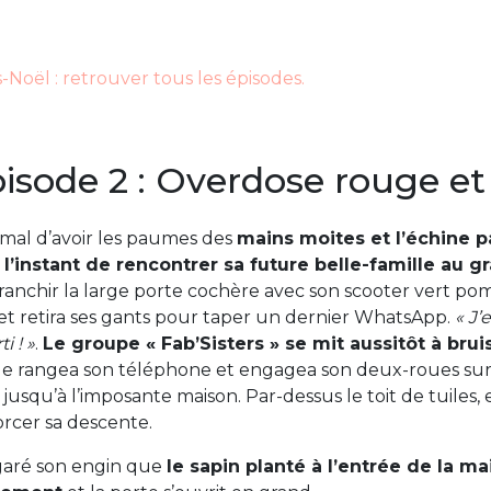
-Noël : retrouver tous les épisodes.
isode 2 : Overdose rouge et
rmal d’avoir les paumes des
mains moites et l’échine 
à l’instant de rencontrer sa future belle-famille au 
ranchir la large porte cochère avec son scooter vert po
s et retira ses gants pour taper un dernier WhatsApp.
« J’
i ! »
.
Le groupe « Fab’Sisters » se mit aussitôt à brui
le rangea son téléphone et engagea son deux-roues sur 
e jusqu’à l’imposante maison. Par-dessus le toit de tuiles,
rcer sa descente.
 garé son engin que
le sapin planté à l’entrée de la ma