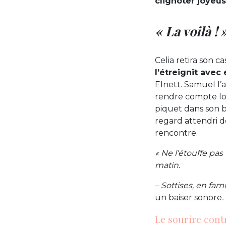
clignoter joye
« La voilà ! 
Celia retira son 
l’étreignit ave
Elnett. Samuel l’a
rendre compte lo
piquet dans son b
regard attendri de
rencontre.
« Ne l’étouffe pas
matin.
– Sottises, en fam
un baiser sonore
.
Le sourire cont