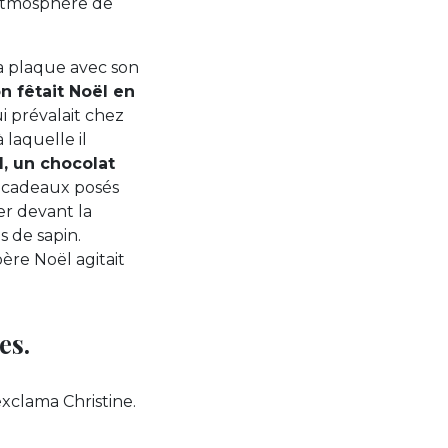
 atmosphère de
a plaque avec son
n fêtait Noël en
i prévalait chez
laquelle il
, un chocolat
 cadeaux posés
er devant la
as de sapin.
ère Noël agitait
es.
exclama Christine.