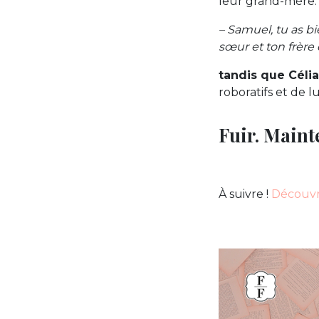
leur grand-mère.
– Samuel, tu as b
sœur et ton frère
tandis que Célia
roboratifs et de l
Fuir. Maint
À suivre !
Découvri