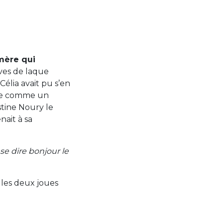
-mère qui
ves de laque
Célia avait pu s’en
e comme un
stine Noury le
nait à sa
se dire bonjour le
r les deux joues