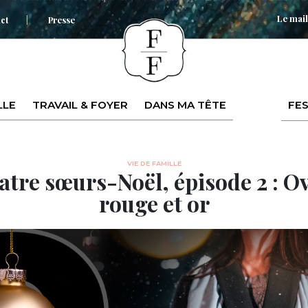
Le mail
ct
Presse
LLE
TRAVAIL & FOYER
DANS MA TÊTE
FES
VIE DE FAMILLE
atre sœurs-Noël, épisode 2 : O
rouge et or