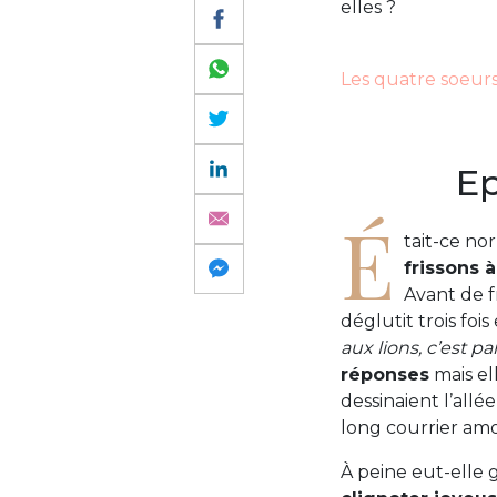
elles ?
Les quatre soeurs
Ep
É
tait-ce no
frissons 
Avant de f
déglutit trois foi
aux lions, c’est part
réponses
mais el
dessinaient l’allé
long courrier amo
À peine eut-elle