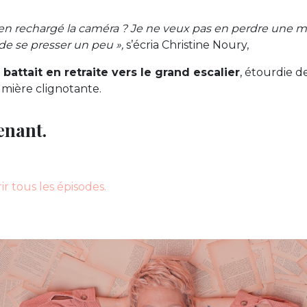
ien rechargé la caméra ? Je ne veux pas en perdre une mie
 de se presser un peu »,
s’écria Christine Noury,
 battait en retraite vers le grand escalier
, étourdie d
umière clignotante.
enant.
r tous les épisodes.