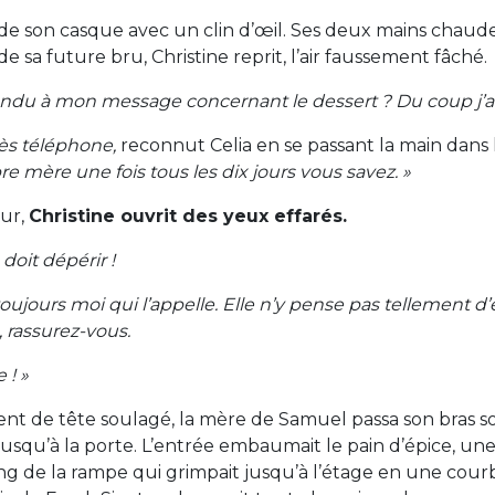
 de son casque avec un clin d’œil. Ses deux mains chaud
de sa future bru, Christine reprit, l’air faussement fâché.
ondu à mon message concernant le dessert ? Du coup j’ai
rès téléphone,
reconnut Celia en se passant la main dans
e mère une fois tous les dix jours vous savez. »
œur,
Christine ouvrit des yeux effarés.
doit dépérir !
t toujours moi qui l’appelle. Elle n’y pense pas tellement 
, rassurez-vous.
 ! »
 de tête soulagé, la mère de Samuel passa son bras sou
usqu’à la porte. L’entrée embaumait le pain d’épice, un
long de la rampe qui grimpait jusqu’à l’étage en une cou