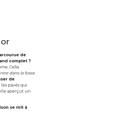
 or
parcourue de
grand complet ?
mme, Celia
entre dans la fosse
sser de
les pavés qui
 elle aperçut un
ison se mit à