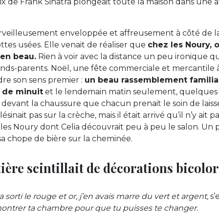
oix de Frank Sinatra plongeait toute la maison dans une
erveilleusement enveloppée et affreusement à côté de l
ottes usées. Elle venait de réaliser que
chez les Noury, o
 en beau.
Rien à voir avec la distance un peu ironique qu
ands-parents. Noël, une fête commerciale et mercantile à 
re son sens premier :
un beau rassemblement familial
 de minuit
et le lendemain matin seulement, quelques
 devant la chaussure que chacun prenait le soin de laiss
inait pas sur la crèche, mais il était arrivé qu’il n’y ait p
es Noury dont Celia découvrait peu à peu le salon. Un p
 sa chope de bière sur la cheminée.
ière scintillait de décorations bicolor
 sorti le rouge et or, j’en avais marre du vert et argent,
s’
ontrer ta chambre pour que tu puisses te changer.