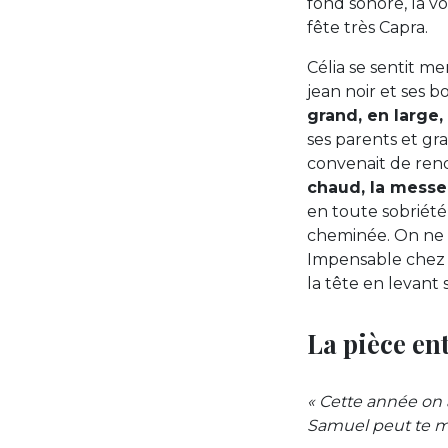
fond sonore, la v
fête très Capra.
Célia se sentit m
jean noir et ses b
grand, en large,
ses parents et gr
convenait de rend
chaud, la messe
en toute sobriété
cheminée. On ne lés
Impensable chez l
la tête en levant
La pièce ent
« Cette année on a
Samuel peut te m