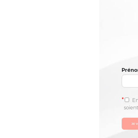
Prén
*
En
soien
JE 