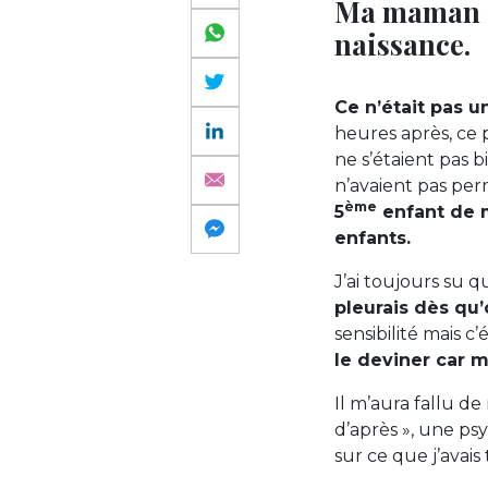
Ma maman a
naissance.
Ce n’était pas 
heures après, ce p
ne s’étaient pas 
n’avaient pas per
ème
5
enfant de m
enfants.
J’ai toujours su q
pleurais dès qu’o
sensibilité mais 
le deviner car m
Il m’aura fallu de
d’après », une ps
sur ce que j’avais