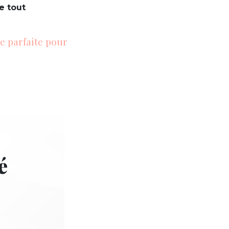
e tout
re parfaite pour
é