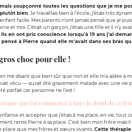
jamais soupçonné toutes les questions que je me pos
 plutôt bien
. Je travaillais bien à l’école, j’étais très dyn
 enfant facile. Mes parents n’ont jamais pensé que je puis
rre et moi. C’était un garçon, j’étais une fille et il n’y av
.
Ils en ont pris conscience lorsqu’à 19 ans j’ai de
jà pensé à Pierre quand elle m’avait dans ses bras qu
gros choc pour elle !
 en me disant que bien sûr que non et elle m’a aidée à
 avait vécu — aurait été gravement malade avec une vie p
été parfait car personne ne l’est !
érapie que j’ai commencé à faire le deuil de ce frè
fance et accepter que j’étais à ma place, en vie, tout ce
ement remis Pierre à sa place. C’est bien mon frère mais il
 place que mes frères et sœurs vivants.
Cette thérapie