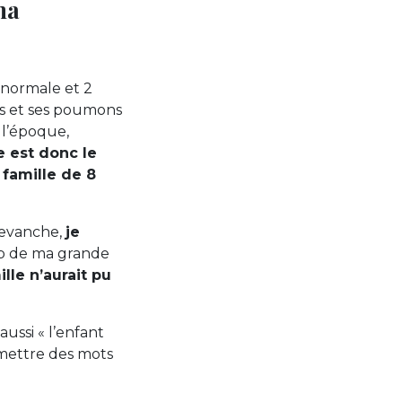
ma
 normale et 2
ins et ses poumons
 l’époque,
e est donc le
famille de 8
 revanche,
je
up de ma grande
lle n’aurait pu
ussi « l’enfant
 mettre des mots