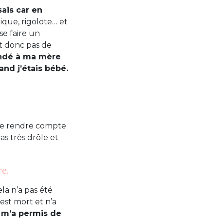
ais car en
amique, rigolote… et
se faire un
ait donc pas de
mandé à ma mère
and j’étais bébé.
 me rendre compte
as très drôle et
re.
la n’a pas été
 est mort et n’a
 m’a permis de