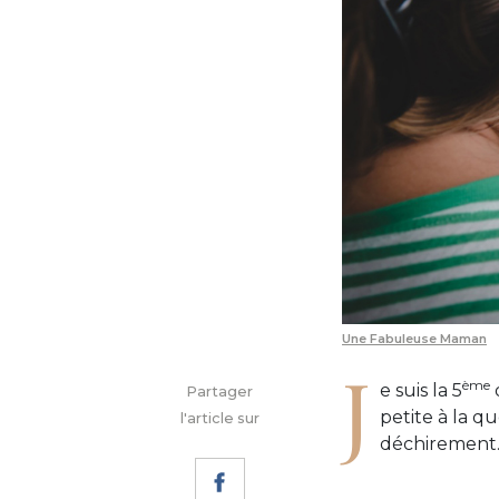
Une Fabuleuse Maman
J
ème
e suis la 5
Partager
petite à la q
l'article sur
déchirement