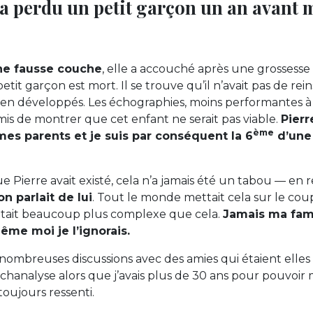
 perdu un petit garçon un an avant 
une fausse couche
, elle a accouché après une grossesse
etit garçon est mort. Il se trouve qu’il n’avait pas de re
bien développés. Les échographies, moins performantes à
mis de montrer que cet enfant ne serait pas viable.
Pierr
ème
es parents et je suis par conséquent la 6
d’une 
ue Pierre avait existé, cela n’a jamais été un tabou — en
n parlait de lui
. Tout le monde mettait cela sur le co
c’était beaucoup plus complexe que cela.
Jamais ma fami
ême moi je l’ignorais.
 nombreuses discussions avec des amies qui étaient elles a
ychanalyse alors que j’avais plus de 30 ans pour pouvoir
 toujours ressenti.