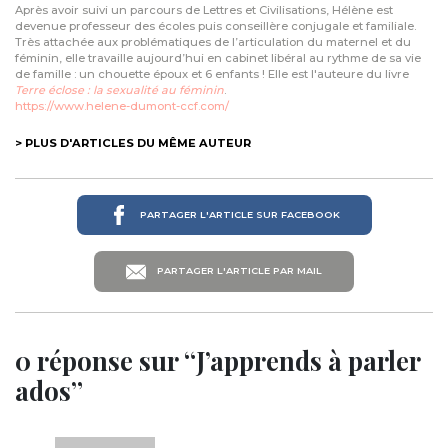
Après avoir suivi un parcours de Lettres et Civilisations, Hélène est
devenue professeur des écoles puis conseillère conjugale et familiale.
Très attachée aux problématiques de l’articulation du maternel et du
féminin, elle travaille aujourd’hui en cabinet libéral au rythme de sa vie
de famille : un chouette époux et 6 enfants ! Elle est l'auteure du livre
Terre éclose : la sexualité au féminin
.
https://www.helene-dumont-ccf.com/
> PLUS D'ARTICLES DU MÊME AUTEUR
PARTAGER L'ARTICLE SUR FACEBOOK
PARTAGER L'ARTICLE PAR MAIL
0 réponse sur “J’apprends à parler
ados”